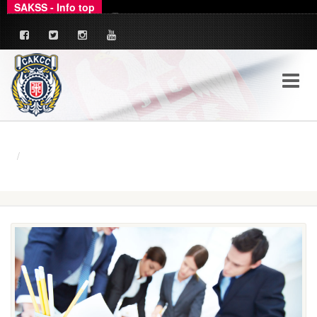
SAKSS - Info top
Ovim putem dajemo zvanično pojašnjenje u ve
_