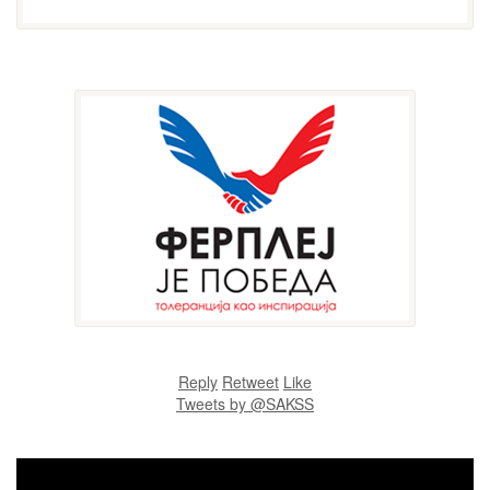
Reply
Retweet
Like
Tweets by @SAKSS