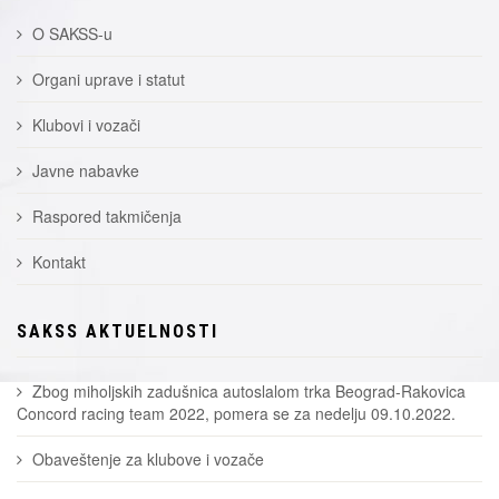
O SAKSS-u
Organi uprave i statut
Klubovi i vozači
Javne nabavke
Raspored takmičenja
Kontakt
SAKSS AKTUELNOSTI
Zbog miholjskih zadušnica autoslalom trka Beograd-Rakovica
Concord racing team 2022, pomera se za nedelju 09.10.2022.
Obaveštenje za klubove i vozače