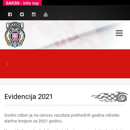
SAKSS - Info top
_
Ovim putem dajemo zvanično pojašnjenje u ve
Evidencija 2021
Izvršni odbor ja na osnovu rezultata prethodnih godina odredio
startne brojeve za 2021 godinu.