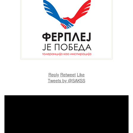
Reply
Retweet
Like
Tweets by @SAKSS