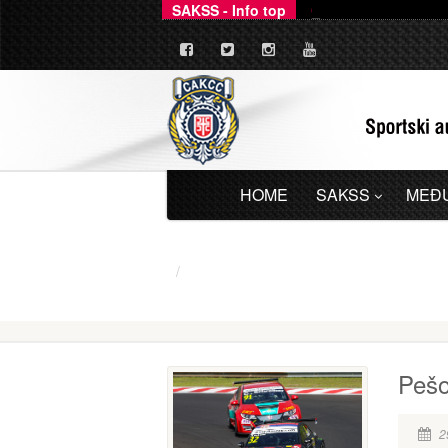
SAKSS - Info top
Ovim putem dajemo zv
_
HOME
SAKSS
MEĐ
Pešo
2