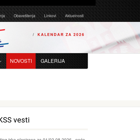
Tehničkim uslovima za karting vozila za 2026. godinu.
nja
Obaveštenja
Linkovi
Aktuelnosti
KALENDAR ZA 2026
NOVOSTI
GALERIJA
KSS vesti
ting trka planirana za 01/02.08.2026., neće