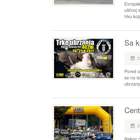
Evropsk
uličnoj 
trku ko
Sa k
2
Pored o
se na i
ubrzanj
Cent
2
Nakon go