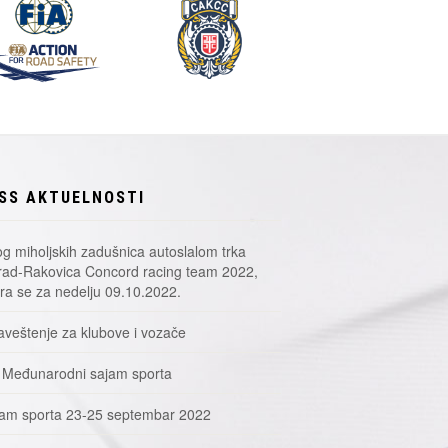
SS AKTUELNOSTI
g miholjskih zadušnica autoslalom trka
ad-Rakovica Concord racing team 2022,
a se za nedelju 09.10.2022.
veštenje za klubove i vozače
 Međunarodni sajam sporta
am sporta 23-25 septembar 2022