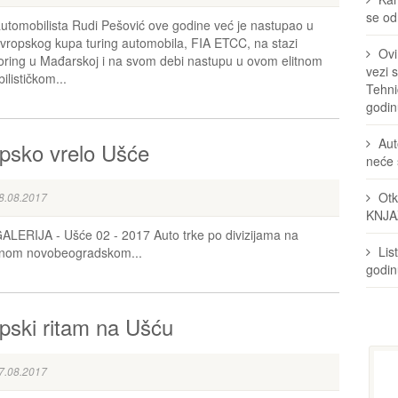
se odr
automobilista Rudi Pešović ove godine već je nastupao u
evropskog kupa turing automobila, FIA ETCC, na stazi
Ovi
ring u Mađarskoj i na svom debi nastupu u ovom elitnom
vezi 
ilističkom...
Tehni
godin
Aut
psko vrelo Ušće
neće 
Otk
8.08.2017
KNJA
LERIJA - Ušće 02 - 2017 Auto trke po divizijama na
Lis
rnom novobeogradskom...
godi
pski ritam na Ušću
7.08.2017