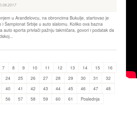
0.08.2017
njem u Aranđelovcu, na obroncima Bukulje, startovao je
 i Šampionat Srbije u auto slalomu. Koliko ova bazna
na auto sporta privlači pažnju takmičara, govori i podatak da
dskoj...
7
8
9
10
11
12
13
14
15
16
24
25
26
27
28
29
30
31
32
40
41
42
43
44
45
46
47
48
56
57
58
59
60
61
Poslednja