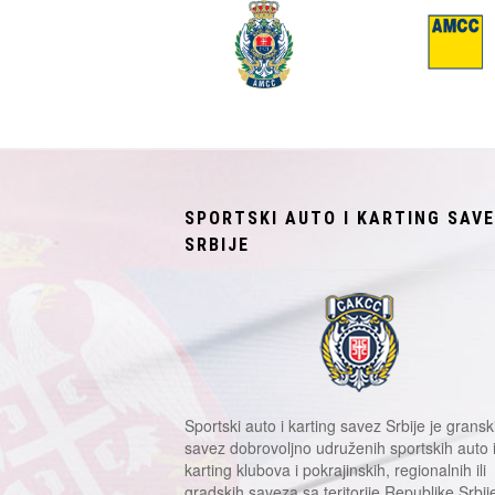
SPORTSKI AUTO I KARTING SAV
SRBIJE
Sportski auto i karting savez Srbije je gransk
savez dobrovoljno udruženih sportskih auto 
karting klubova i pokrajinskih, regionalnih ili
gradskih saveza sa teritorije Republike Srbij