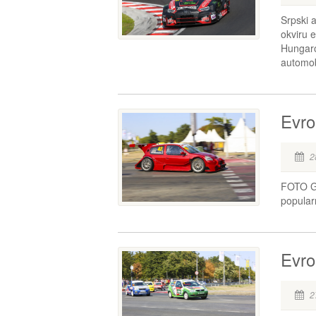
Srpski 
okviru 
Hungaro
automob
Evro
2
FOTO GA
popula
Evro
2