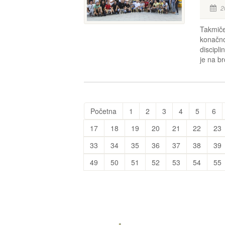
2
Takmiče
konačno
discipli
je na br
Početna
1
2
3
4
5
6
17
18
19
20
21
22
23
33
34
35
36
37
38
39
49
50
51
52
53
54
55