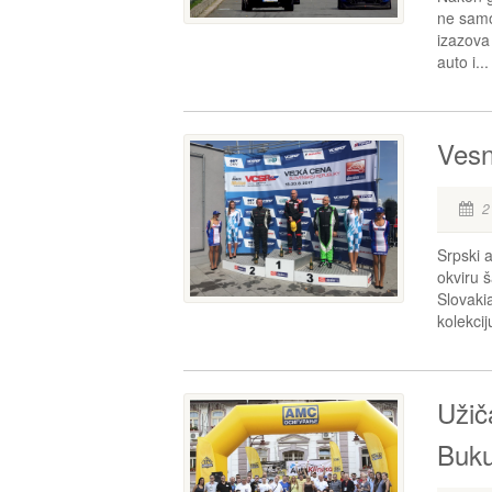
ne samo 
izazova
auto i...
Vesn
2
Srpski 
okviru 
Slovaki
kolekcij
Užič
Bukul