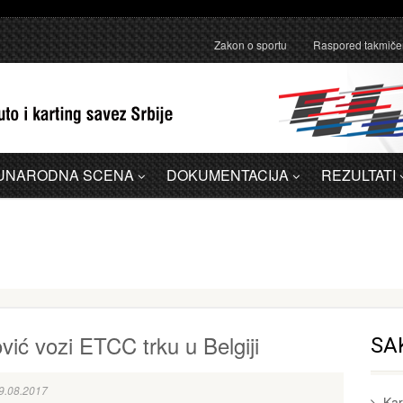
anično pojašnjenje u vezi sa administrativnom greškom u Dodatku A - 
Zakon o sportu
Raspored takmiče
UNARODNA SCENA
DOKUMENTACIJA
REZULTATI
vić vozi ETCC trku u Belgiji
SA
9.08.2017
Kar