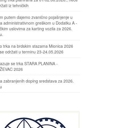
žati iz tehničkih
m putem dajemo zvanično pojašnjenje u
sa administrativnom greškom u Dodatku A -
čkim uslovima za karting vozila za 2026.
u.
o trka na brdskim stazama Mionica 2026
se održati u terminu 23-24.05.2026
azuje se trka STARA PLANINA -
ŽEVAC 2026
ta zabranjenih doping sredstava za 2026.
nu