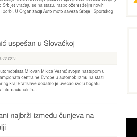
Srbije) vraćaju se na stazu, raspoloženi i željni novih
 i borbi. U Organizaciji Auto moto saveza Srbije i Sportskog
ić uspešan u Slovačkoj
1.08.2017
automobilista Milovan Mikica Vesnić svojim nastupom u
šampionata centralne Evrope u automobilizmu na stazi
aring kraj Bratislave dodatno je uvećao svoju bogatu
u internacionalnih...
ani najbrži između čunjeva na
ji