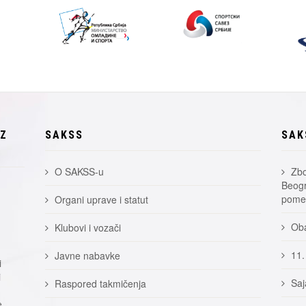
EZ
SAKSS
SAK
O SAKSS-u
Zbo
Beogr
pomer
Organi uprave i statut
Oba
Klubovi i vozači
11.
Javne nabavke
i
i
Saj
Raspored takmičenja
e.