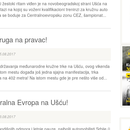
i žestoki ritam viđen je na novobeogradskoj strani Ušća na
stazi na kojoj su voženi kvalifikacioni treninzi za kružnu auto
ja se boduje za Centralnoevropsku zonu CEZ, šampionat...
ruga na pravac!
5.08.2017
državanja međunarodne kružne trke na Ušću, ovog vikenda
stom mestu događa još jedna sjajna manifestacija, trka
a na 402 metra! Na istom mestu gde je pre nešto više od...
ralna Evropa na Ušću!
3.08.2017
dišnjih odmora i letnje pauze, najbolji automobilisti Srbije (i