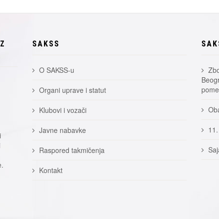
EZ
SAKSS
SAK
O SAKSS-u
Zbo
Beogr
pomer
Organi uprave i statut
Oba
Klubovi i vozači
11.
Javne nabavke
i
i
Saj
Raspored takmičenja
e.
Kontakt