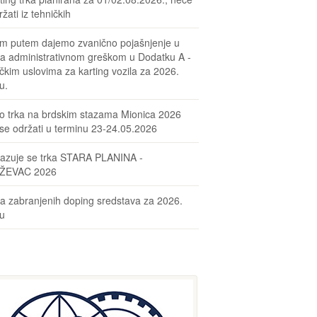
žati iz tehničkih
m putem dajemo zvanično pojašnjenje u
sa administrativnom greškom u Dodatku A -
čkim uslovima za karting vozila za 2026.
u.
o trka na brdskim stazama Mionica 2026
se održati u terminu 23-24.05.2026
azuje se trka STARA PLANINA -
ŽEVAC 2026
ta zabranjenih doping sredstava za 2026.
nu