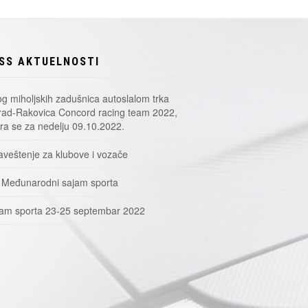
SS AKTUELNOSTI
g miholjskih zadušnica autoslalom trka
ad-Rakovica Concord racing team 2022,
a se za nedelju 09.10.2022.
veštenje za klubove i vozače
 Međunarodni sajam sporta
am sporta 23-25 septembar 2022