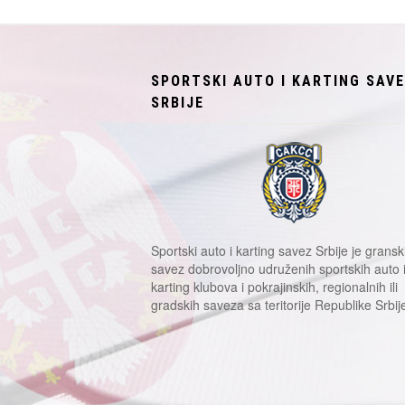
SPORTSKI AUTO I KARTING SAV
SRBIJE
Sportski auto i karting savez Srbije je gransk
savez dobrovoljno udruženih sportskih auto 
karting klubova i pokrajinskih, regionalnih ili
gradskih saveza sa teritorije Republike Srbij