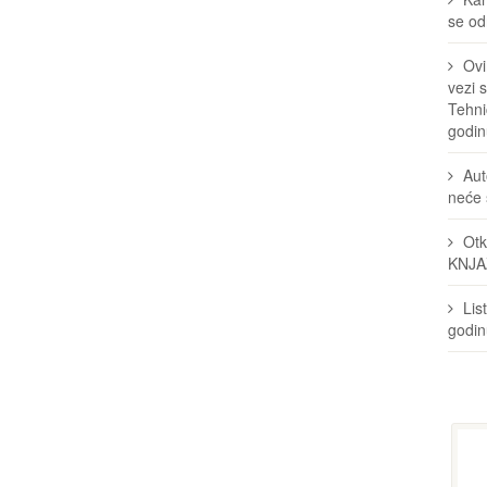
se odr
Ovi
vezi 
Tehni
godin
Aut
neće 
Otk
KNJA
Lis
godi