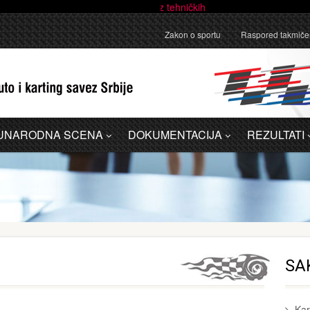
anično pojašnjenje u vezi sa administrativnom greškom u Dodatku A - 
Zakon o sportu
Raspored takmiče
UNARODNA SCENA
DOKUMENTACIJA
REZULTATI
SA
Kar