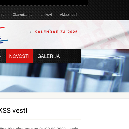
Tehničkim uslovima za karting vozila za 2026. godinu.
nja
Obaveštenja
Linkovi
Aktuelnosti
KALENDAR ZA 2026
NOVOSTI
GALERIJA
KSS vesti
ting trka planirana za 01/02.08.2026., neće