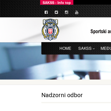
SAKSS - Info top
_
Ovim putem dajemo zv
HOME
SAKSS
MEĐ
Nadzorni odbor