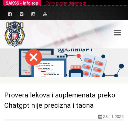
SAKSS - Info top
Ovim putem dajemo zvanično pojašnjenje u ve
_
Provera lekova i suplemenata preko
Chatgpt nije precizna i tacna
28.11.2025