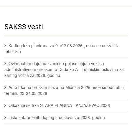
SAKSS vesti
Karting trka planirana za 01/02.08.2026., neće se održati iz
tehničkih
Ovim putem dajemo zvanično pojašnjenje u vezi sa
administrativnom greškom u Dodatku A - Tehničkim uslovima za
karting vozila za 2026. godinu.
Auto trka na brdskim stazama Mionica 2026 neće se održati u
terminu 23-24.05.2026
Otkazuje se trka STARA PLANINA - KNJAŽEVAC 2026
Lista zabranjenih doping sredstava za 2026. godinu