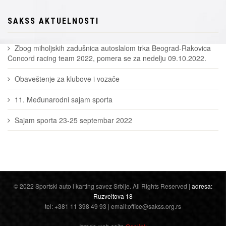
SAKSS AKTUELNOSTI
Zbog miholjskih zadušnica autoslalom trka Beograd-Rakovica
Concord racing team 2022, pomera se za nedelju 09.10.2022.
Obaveštenje za klubove i vozače
11. Međunarodni sajam sporta
Sajam sporta 23-25 septembar 2022
© 2022 Sportski auto i karting savez Srbije. All Rights Reserved |
adresa:
Ruzveltova 18
tel: +381 11 398 49 93 | email:office@sakss.org.rs