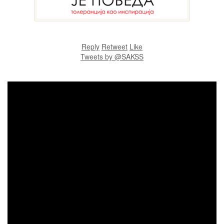
Reply
Retweet
Like
Tweets by @SAKSS