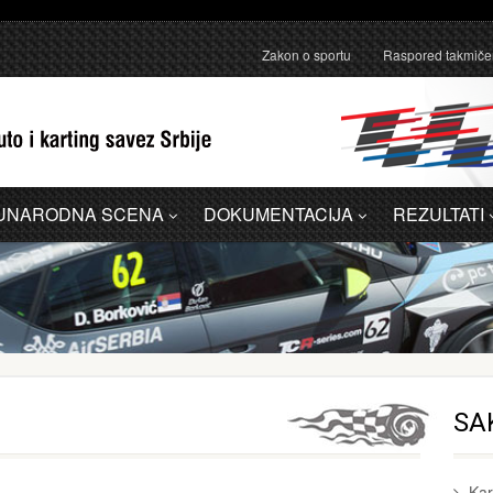
anično pojašnjenje u vezi sa administrativnom greškom u Dodatku A - 
Zakon o sportu
Raspored takmiče
UNARODNA SCENA
DOKUMENTACIJA
REZULTATI
SA
Kar