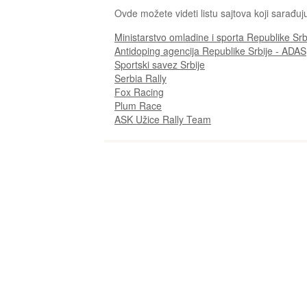
Ovde možete videti listu sajtova koji sarađuj
Ministarstvo omladine i sporta Republike Srb
Antidoping agencija Republike Srbije - ADAS
Sportski savez Srbije
Serbia Rally
Fox Racing
Plum Race
ASK Užice Rally Team