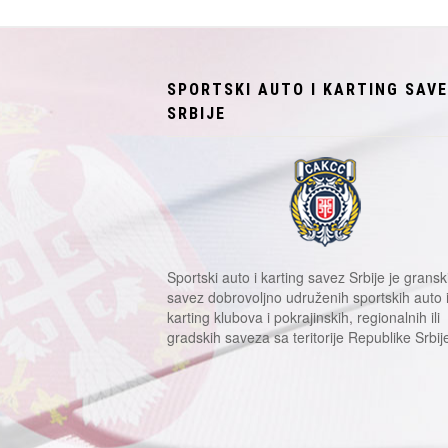
SPORTSKI AUTO I KARTING SAV
SRBIJE
Sportski auto i karting savez Srbije je gransk
savez dobrovoljno udruženih sportskih auto 
karting klubova i pokrajinskih, regionalnih ili
gradskih saveza sa teritorije Republike Srbij