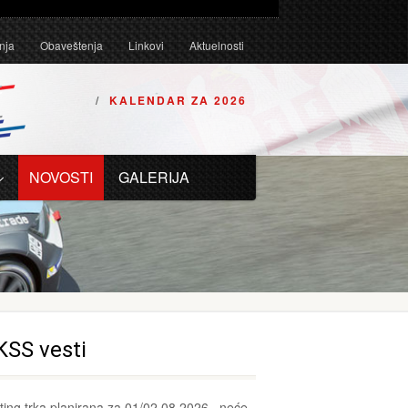
Tehničkim uslovima za karting vozila za 2026. godinu.
nja
Obaveštenja
Linkovi
Aktuelnosti
KALENDAR ZA 2026
NOVOSTI
GALERIJA
KSS vesti
ting trka planirana za 01/02.08.2026., neće