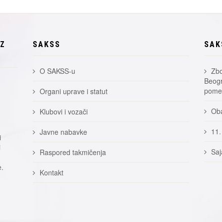
EZ
SAKSS
SAK
O SAKSS-u
Zbo
Beogr
pomer
Organi uprave i statut
Oba
Klubovi i vozači
11.
Javne nabavke
i
i
Saj
Raspored takmičenja
e.
Kontakt