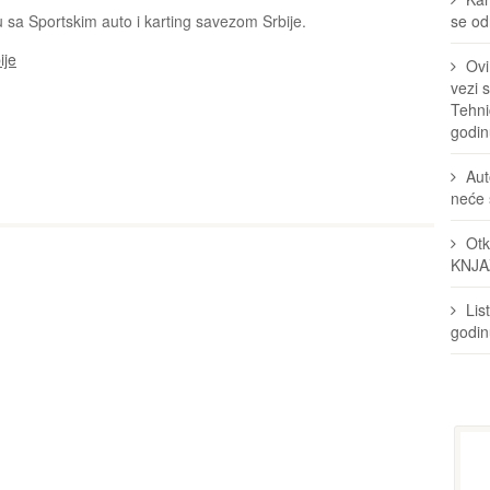
u sa Sportskim auto i karting savezom Srbije.
se odr
ije
Ovi
vezi 
Tehni
godin
Aut
neće 
Otk
KNJA
Lis
godi