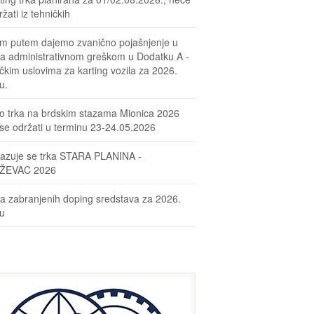
žati iz tehničkih
m putem dajemo zvanično pojašnjenje u
sa administrativnom greškom u Dodatku A -
čkim uslovima za karting vozila za 2026.
u.
o trka na brdskim stazama Mionica 2026
se održati u terminu 23-24.05.2026
azuje se trka STARA PLANINA -
ŽEVAC 2026
ta zabranjenih doping sredstava za 2026.
nu