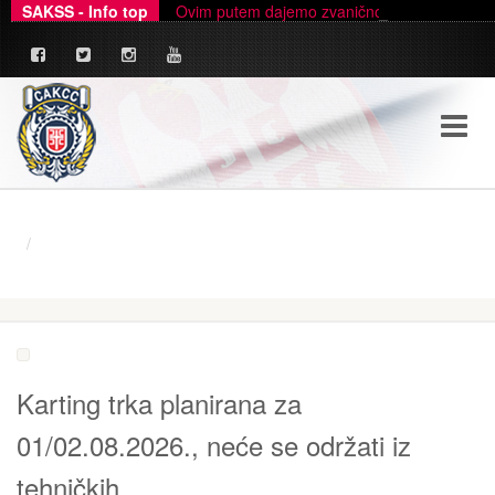
SAKSS - Info top
Ovim putem dajemo zvanično pojašnjenje u ve
Karting trka planirana za
01/02.08.2026., neće se održati iz
tehničkih