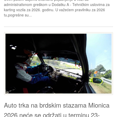
administrativnom greškom u Dodatku A - Tehničkim uslovima za
karting vozila za 2026. godinu. U važećem pravilniku za 2026
tu,pogrešne su...
Auto trka na brdskim stazama Mionica
2026 neće se održati u terminu 23-