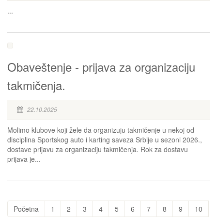
...
Obaveštenje - prijava za organizaciju
takmičenja.
22.10.2025
Molimo klubove koji žele da organizuju takmičenje u nekoj od
disciplina Sportskog auto i karting saveza Srbije u sezoni 2026.,
dostave prijavu za organizaciju takmičenja. Rok za dostavu
prijava je...
Početna
1
2
3
4
5
6
7
8
9
10