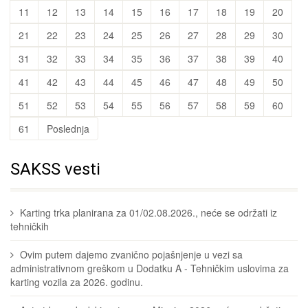
11
12
13
14
15
16
17
18
19
20
21
22
23
24
25
26
27
28
29
30
31
32
33
34
35
36
37
38
39
40
41
42
43
44
45
46
47
48
49
50
51
52
53
54
55
56
57
58
59
60
61
Poslednja
SAKSS vesti
Karting trka planirana za 01/02.08.2026., neće se održati iz
tehničkih
Ovim putem dajemo zvanično pojašnjenje u vezi sa
administrativnom greškom u Dodatku A - Tehničkim uslovima za
karting vozila za 2026. godinu.