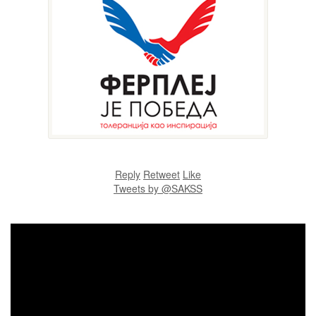
Reply
Retweet
Like
Tweets by @SAKSS