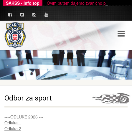
SAKSS - Info top
Ovim putem dajemo zvanično pojašnjenje u ve
_
Odbor za sport
----ODLUKE 2026 ---
Odluka 1
Odluka 2