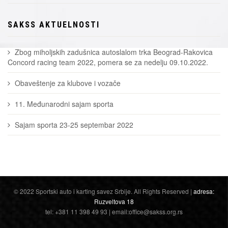
SAKSS AKTUELNOSTI
Zbog miholjskih zadušnica autoslalom trka Beograd-Rakovica
Concord racing team 2022, pomera se za nedelju 09.10.2022.
Obaveštenje za klubove i vozače
11. Međunarodni sajam sporta
Sajam sporta 23-25 septembar 2022
© 2022 Sportski auto i karting savez Srbije. All Rights Reserved |
adresa:
Ruzveltova 18
tel: +381 11 398 49 93 | email:office@sakss.org.rs