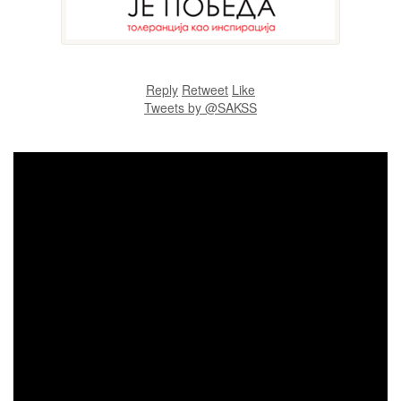
Reply
Retweet
Like
Tweets by @SAKSS