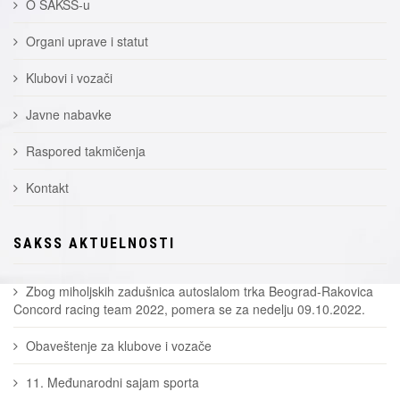
O SAKSS-u
Organi uprave i statut
Klubovi i vozači
Javne nabavke
Raspored takmičenja
Kontakt
SAKSS AKTUELNOSTI
Zbog miholjskih zadušnica autoslalom trka Beograd-Rakovica
Concord racing team 2022, pomera se za nedelju 09.10.2022.
Obaveštenje za klubove i vozače
11. Međunarodni sajam sporta