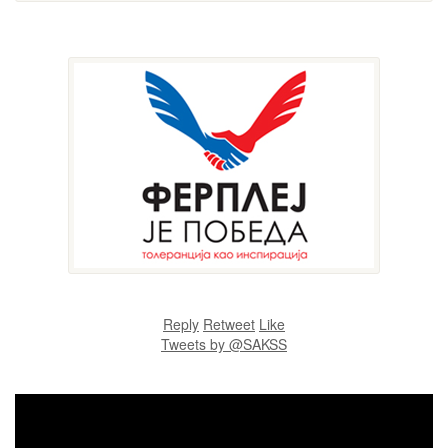
Reply
Retweet
Like
Tweets by @SAKSS