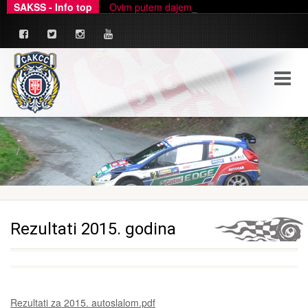
SAKSS - Info top
Ovim putem dajemo zvanično pojašnjenje u ve
_
Rezultati 2015. godina
Rezultati za 2015. autoslalom.pdf