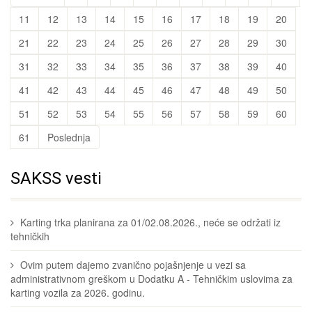
11
12
13
14
15
16
17
18
19
20
21
22
23
24
25
26
27
28
29
30
31
32
33
34
35
36
37
38
39
40
41
42
43
44
45
46
47
48
49
50
51
52
53
54
55
56
57
58
59
60
61
Poslednja
SAKSS vesti
Karting trka planirana za 01/02.08.2026., neće se održati iz
tehničkih
Ovim putem dajemo zvanično pojašnjenje u vezi sa
administrativnom greškom u Dodatku A - Tehničkim uslovima za
karting vozila za 2026. godinu.