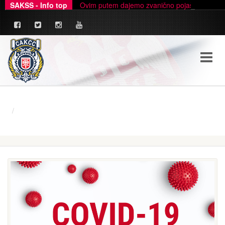
SAKSS - Info top
Ovim putem dajemo zvanično pojašnjenje u ve