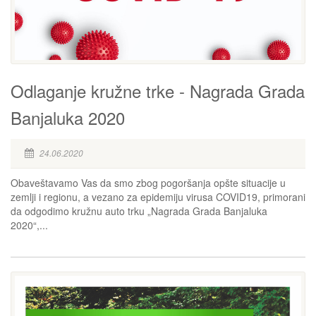
Odlaganje kružne trke - Nagrada Grada
Banjaluka 2020
24.06.2020
Obaveštavamo Vas da smo zbog pogoršanja opšte situacije u
zemlji i regionu, a vezano za epidemiju virusa COVID19, primorani
da odgodimo kružnu auto trku „Nagrada Grada Banjaluka
2020“,...