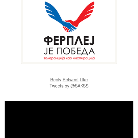
Reply
Retweet
Like
Tweets by @SAKSS