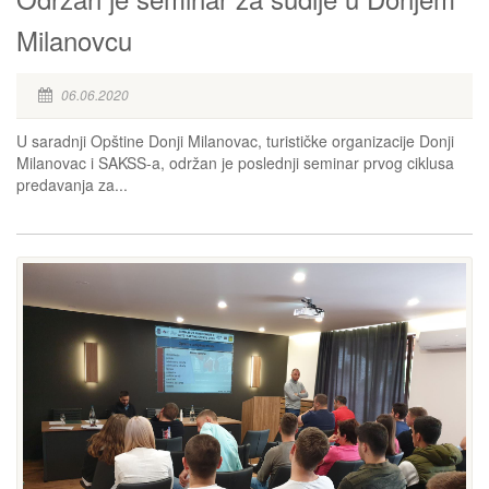
Milanovcu
06.06.2020
U saradnji Opštine Donji Milanovac, turističke organizacije Donji
Milanovac i SAKSS-a, održan je poslednji seminar prvog ciklusa
predavanja za...