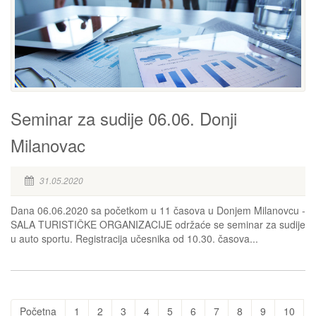
Seminar za sudije 06.06. Donji
Milanovac
31.05.2020
Dana 06.06.2020 sa početkom u 11 časova u Donjem Milanovcu -
SALA TURISTIČKE ORGANIZACIJE održaće se seminar za sudije
u auto sportu. Registracija učesnika od 10.30. časova...
Početna
1
2
3
4
5
6
7
8
9
10