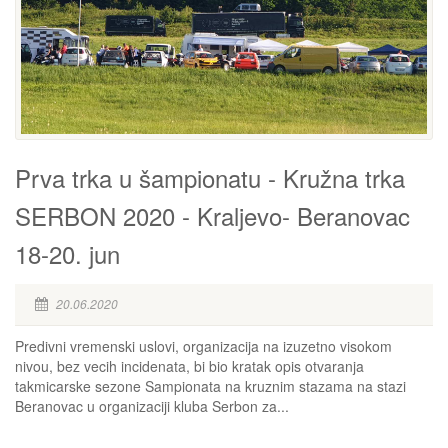
Prva trka u šampionatu - Kružna trka
SERBON 2020 - Kraljevo- Beranovac
18-20. jun
20.06.2020
Predivni vremenski uslovi, organizacija na izuzetno visokom
nivou, bez vecih incidenata, bi bio kratak opis otvaranja
takmicarske sezone Sampionata na kruznim stazama na stazi
Beranovac u organizaciji kluba Serbon za...