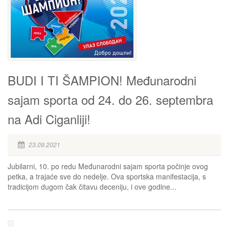
BUDI I TI ŠAMPION! Međunarodni
sajam sporta od 24. do 26. septembra
na Adi Ciganliji!
23.09.2021
Jubilarni, 10. po redu Međunarodni sajam sporta počinje ovog
petka, a trajaće sve do nedelje. Ova sportska manifestacija, s
tradicijom dugom čak čitavu deceniju, i ove godine...