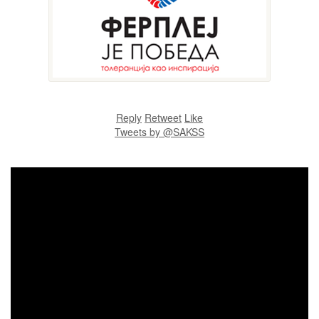
Reply
Retweet
Like
Tweets by @SAKSS