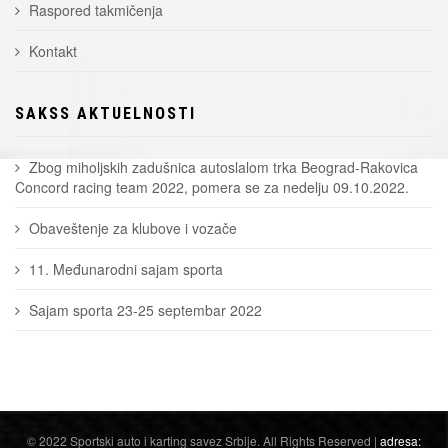
Raspored takmičenja
Kontakt
SAKSS AKTUELNOSTI
Zbog miholjskih zadušnica autoslalom trka Beograd-Rakovica
Concord racing team 2022, pomera se za nedelju 09.10.2022.
Obaveštenje za klubove i vozače
11. Međunarodni sajam sporta
Sajam sporta 23-25 septembar 2022
© 2022 Sportski auto i karting savez Srbije. All Rights Reserved |
adresa: