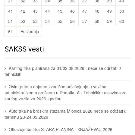
31
32
33
34
35
36
37
38
39
40
41
42
43
44
45
46
47
48
49
50
51
52
53
54
55
56
57
58
59
60
61
Poslednja
SAKSS vesti
Karting trka planirana za 01/02.08.2026., neće se održati iz
tehničkih
Ovim putem dajemo zvanično pojašnjenje u vezi sa
administrativnom greškom u Dodatku A - Tehničkim uslovima za
karting vozila za 2026. godinu.
Auto trka na brdskim stazama Mionica 2026 neće se održati u
terminu 23-24.05.2026
Otkazuje se trka STARA PLANINA - KNJAŽEVAC 2026