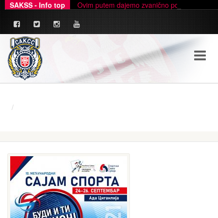
SAKSS - Info top
Ovim putem dajemo zvanično pojašnjenje u ve