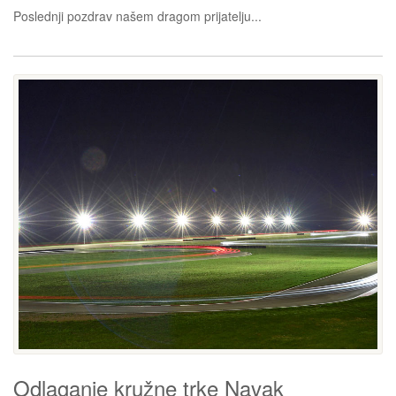
Poslednji pozdrav našem dragom prijatelju...
Odlaganje kružne trke Navak