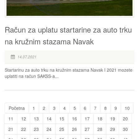
Račun za uplatu startarine za auto trku
na kružnim stazama Navak
14.07.2021
Startarinu za auto trku na kružnim stazama Navak I 2021 mozete
uplatiti na račun SAKSS-a...
Početna
1
2
3
4
5
6
7
8
9
10
11
12
13
14
15
16
17
18
19
20
21
22
23
24
25
26
27
28
29
30