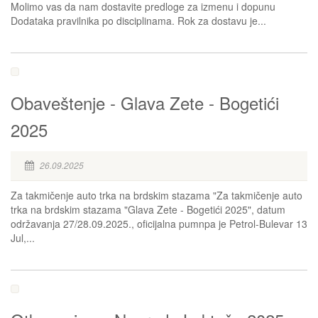
Molimo vas da nam dostavite predloge za izmenu i dopunu
Dodataka pravilnika po disciplinama. Rok za dostavu je...
Obaveštenje - Glava Zete - Bogetići
2025
26.09.2025
Za takmičenje auto trka na brdskim stazama "Za takmičenje auto
trka na brdskim stazama "Glava Zete - Bogetići 2025", datum
održavanja 27/28.09.2025., oficijalna pumnpa je Petrol-Bulevar 13
Jul,...