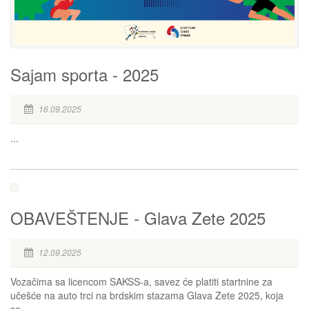
Sajam sporta - 2025
16.09.2025
...
OBAVEŠTENJE - Glava Zete 2025
12.09.2025
Vozačima sa licencom SAKSS-a, savez će platiti startnine za
učešće na auto trci na brdskim stazama Glava Zete 2025, koja
se...