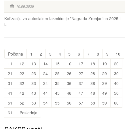
10.09.2025
Kotizaciju za autoslalom takmičenje "Nagrada Zrenjanina 2025 I
i...
Početna
1
2
3
4
5
6
7
8
9
10
11
12
13
14
15
16
17
18
19
20
21
22
23
24
25
26
27
28
29
30
31
32
33
34
35
36
37
38
39
40
41
42
43
44
45
46
47
48
49
50
51
52
53
54
55
56
57
58
59
60
61
Poslednja