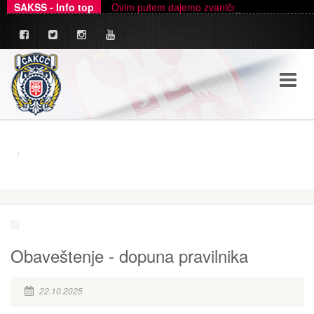
SAKSS - Info top
Ovim putem dajemo zvanično pojašnjenje u ve
Obaveštenje - dopuna pravilnika
22.10.2025