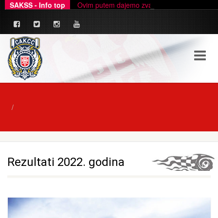
SAKSS - Info top
Ovim putem dajemo zvanično pojašnjenje u ve
Rezultati 2022. godina