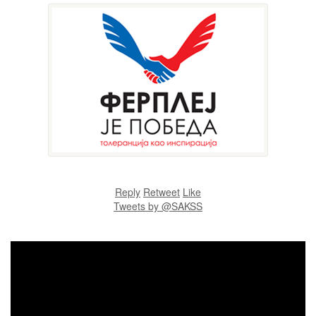
Reply
Retweet
Like
Tweets by @SAKSS