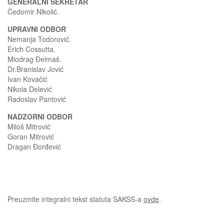
GENERALNI SEKRETAR
Čedomir Nikolić.
UPRAVNI ODBOR
Nemanja Todorović.
Erich Cossutta.
Miodrag Đelmaš.
Dr.Branislav Jović
Ivan Kovačić
Nikola Delević
Radoslav Pantović
NADZORNI ODBOR
Miloš Mitrović
Goran Mitrović
Dragan Đorđević
Preuzmite integralni tekst statuta SAKSS-a
ovde
.