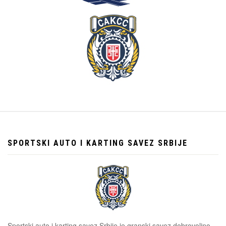
SPORTSKI AUTO I KARTING SAVEZ SRBIJE
Sportski auto i karting savez Srbije je granski savez dobrovoljno