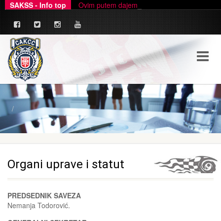
SAKSS - Info top
Ovim putem dajemo zvanično pojašnjenje u ve
_
Organi uprave i statut
PREDSEDNIK SAVEZA
Nemanja Todorović.