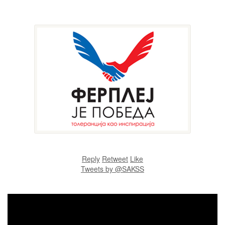
Reply
Retweet
Like
Tweets by @SAKSS