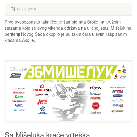
03.06.2018
Prvo ovosezonsko takmičenje šampionata Srbije na kružnim
stazama koje se ovog vikenda održava na uličnoj stazi Mišeluk na
periferiji Novog Sada okupilo je 88 takmičara u svim raspisanim
klasama.Ako je...
Sa Mišeluka kreće vrteška