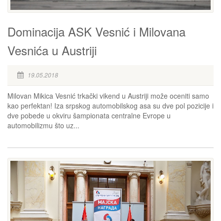
Dominacija ASK Vesnić i Milovana
Vesnića u Austriji
19.05.2018
Milovan Mikica Vesnić trkački vikend u Austriji može oceniti samo
kao perfektan! Iza srpskog automobilskog asa su dve pol pozicije i
dve pobede u okviru šampionata centralne Evrope u
automobilizmu što uz...