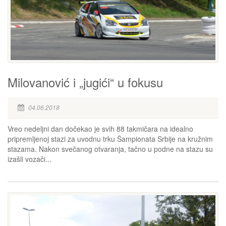
Milovanović i „jugići“ u fokusu
04.06.2018
Vreo nedeljni dan dočekao je svih 88 takmičara na idealno
pripremljenoj stazi za uvodnu trku Šampionata Srbije na kružnim
stazama. Nakon svečanog otvaranja, tačno u podne na stazu su
izašli vozači...