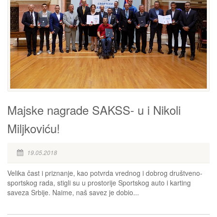
Majske nagrade SAKSS- u i Nikoli
Miljkoviću!
19.05.2018
Velika čast i priznanje, kao potvrda vrednog i dobrog društveno-
sportskog rada, stigli su u prostorije Sportskog auto i karting
saveza Srbije. Naime, naš savez je dobio...