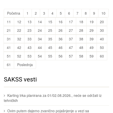
Početna
1
2
3
4
5
6
7
8
9
10
11
12
13
14
15
16
17
18
19
20
21
22
23
24
25
26
27
28
29
30
31
32
33
34
35
36
37
38
39
40
41
42
43
44
45
46
47
48
49
50
51
52
53
54
55
56
57
58
59
60
61
Poslednja
SAKSS vesti
Karting trka planirana za 01/02.08.2026., neće se održati iz
tehničkih
Ovim putem dajemo zvanično pojašnjenje u vezi sa