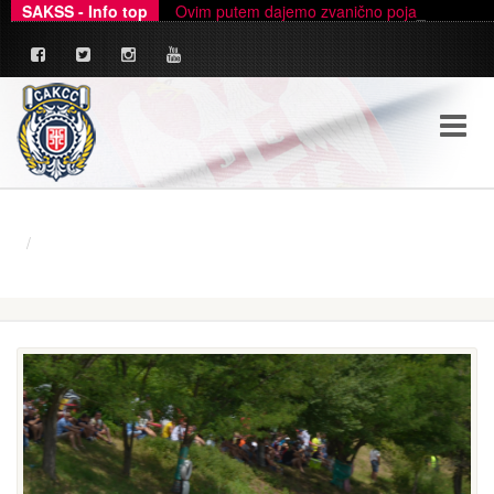
SAKSS - Info top
Ovim putem dajemo zvanično pojašnjenje u ve