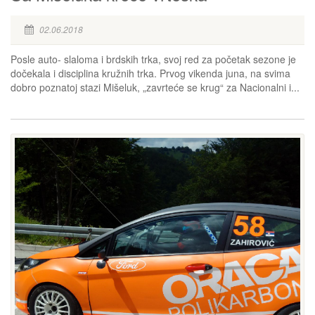
02.06.2018
Posle auto- slaloma i brdskih trka, svoj red za početak sezone je
dočekala i disciplina kružnih trka. Prvog vikenda juna, na svima
dobro poznatoj stazi Mišeluk, „zavrteće se krug“ za Nacionalni i...