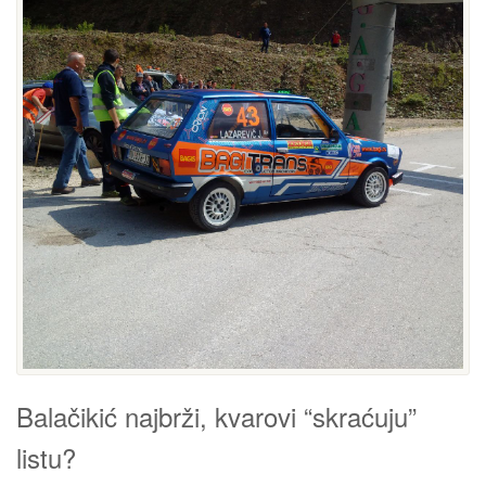
Balačikić najbrži, kvarovi “skraćuju”
listu?