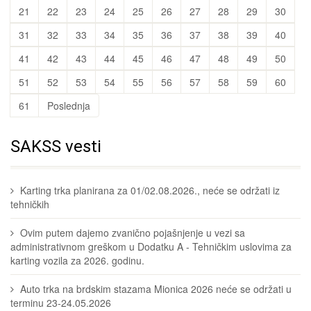
21
22
23
24
25
26
27
28
29
30
31
32
33
34
35
36
37
38
39
40
41
42
43
44
45
46
47
48
49
50
51
52
53
54
55
56
57
58
59
60
61
Poslednja
SAKSS vesti
Karting trka planirana za 01/02.08.2026., neće se održati iz
tehničkih
Ovim putem dajemo zvanično pojašnjenje u vezi sa
administrativnom greškom u Dodatku A - Tehničkim uslovima za
karting vozila za 2026. godinu.
Auto trka na brdskim stazama Mionica 2026 neće se održati u
terminu 23-24.05.2026