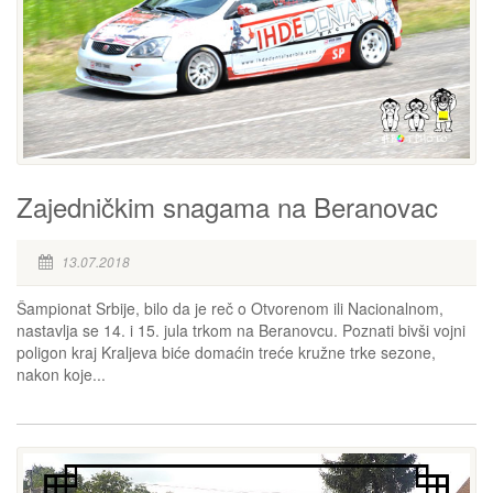
Zajedničkim snagama na Beranovac
13.07.2018
Šampionat Srbije, bilo da je reč o Otvorenom ili Nacionalnom,
nastavlja se 14. i 15. jula trkom na Beranovcu. Poznati bivši vojni
poligon kraj Kraljeva biće domaćin treće kružne trke sezone,
nakon koje...