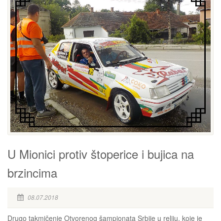
U Mionici protiv štoperice i bujica na
brzincima
08.07.2018
Drugo takmičenje Otvorenog šampionata Srbije u reliju, koje je