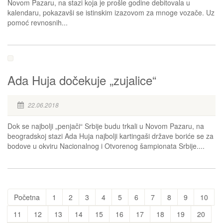
Novom Pazaru, na stazi koja je prošle godine debitovala u
kalendaru, pokazavši se istinskim izazovom za mnoge vozače. Uz
pomoć revnosnih...
Ada Huja dočekuje „zujalice“
22.06.2018
Dok se najbolji „penjači“ Srbije budu trkali u Novom Pazaru, na
beogradskoj stazi Ada Huja najbolji kartingaši države boriće se za
bodove u okviru Nacionalnog i Otvorenog šampionata Srbije....
Početna
1
2
3
4
5
6
7
8
9
10
11
12
13
14
15
16
17
18
19
20