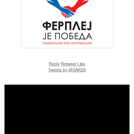
Reply
Retweet
Like
Tweets by @SAKSS