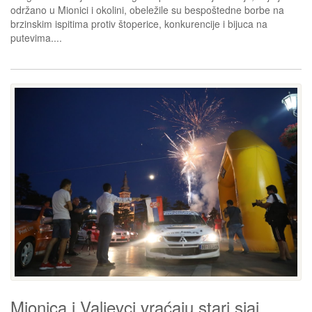
održano u Mionici i okolini, obeležile su bespoštedne borbe na
brzinskim ispitima protiv štoperice, konkurencije i bijuca na
putevima....
Mionica i Valjevci vraćaju stari sjaj