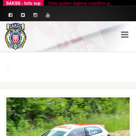
SAKSS - Info top
Ovim putem dajemo zvanično pojašnjenje u ve