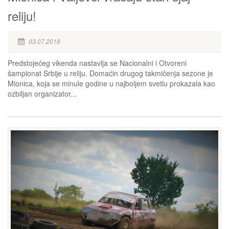
reliju!
03.07.2018
Predstojećeg vikenda nastavlja se Nacionalni i Otvoreni
šampionat Srbije u reliju. Domaćin drugog takmičenja sezone je
Mionica, koja se minule godine u najboljem svetlu prokazala kao
ozbiljan organizator...