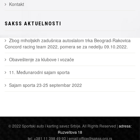
Kontakt
SAKSS AKTUELNOSTI
Zbog miholjskih zadušnica autoslalom trka Beograd-Rakovica
Concord racing team 2022, pomera se za nedelju 09.10.2022.
Obaveštenje za klubove i vozače
11. Međunarodni sajam sporta
Sajam sporta 23-25 septembar 2022
© 2022 Sportski auto i karting savez Srbije. All Rights Reserved |
adresa:
Ruzveltova 18
tel: +381 11 398 49 93 | email:office@sakss.org.rs