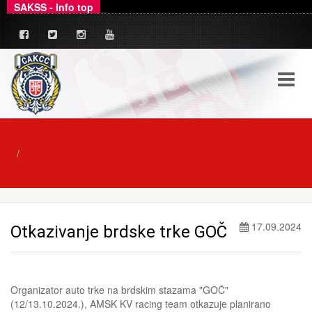
SAKSS - Info top
_
Ovim putem dajemo zvanično pojašnjenje u ve
17.09.2024
Otkazivanje brdske trke GOČ
Organizator auto trke na brdskim stazama "GOČ"
(12/13.10.2024.), AMSK KV racing team otkazuje planirano