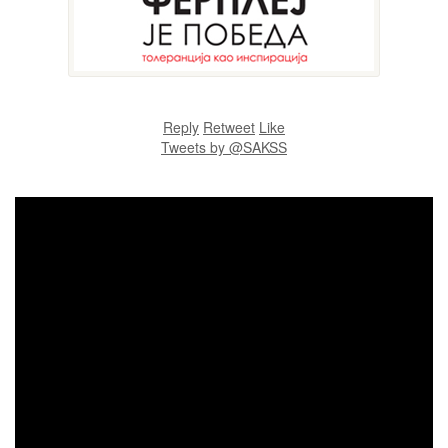
Reply
Retweet
Like
Tweets by @SAKSS