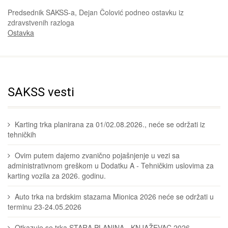
Predsednik SAKSS-a, Dejan Čolović podneo ostavku iz
zdravstvenih razloga
Ostavka
SAKSS vesti
Karting trka planirana za 01/02.08.2026., neće se održati iz
tehničkih
Ovim putem dajemo zvanično pojašnjenje u vezi sa
administrativnom greškom u Dodatku A - Tehničkim uslovima za
karting vozila za 2026. godinu.
Auto trka na brdskim stazama Mionica 2026 neće se održati u
terminu 23-24.05.2026
Otkazuje se trka STARA PLANINA - KNJAŽEVAC 2026