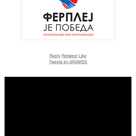
Reply
Retweet
Like
Tweets by @SAKSS