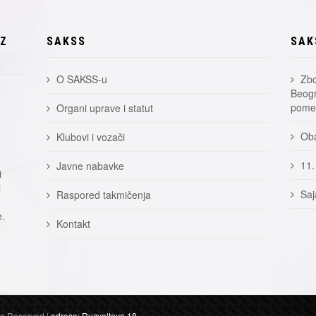
EZ
SAKSS
SAK
O SAKSS-u
Zbo
Beogr
pomer
Organi uprave i statut
Oba
Klubovi i vozači
11.
Javne nabavke
i
i
Saj
Raspored takmičenja
e.
Kontakt
hts Reserved |
adresa: Ruzveltova 18