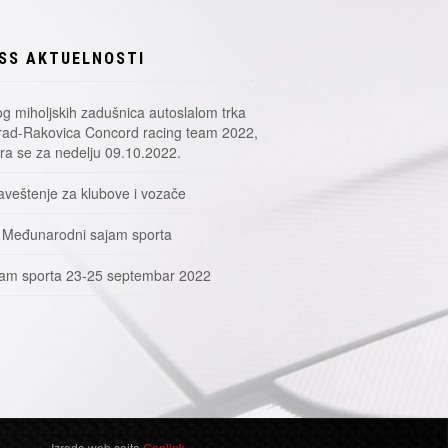
SS AKTUELNOSTI
g miholjskih zadušnica autoslalom trka
ad-Rakovica Concord racing team 2022,
a se za nedelju 09.10.2022.
veštenje za klubove i vozače
 Međunarodni sajam sporta
am sporta 23-25 septembar 2022
Izrada web sajta
Geolink