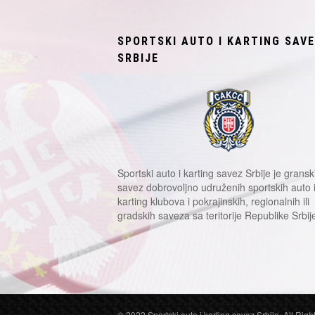
SPORTSKI AUTO I KARTING SAV
SRBIJE
Sportski auto i karting savez Srbije je gransk
savez dobrovoljno udruženih sportskih auto 
karting klubova i pokrajinskih, regionalnih ili
gradskih saveza sa teritorije Republike Srbij
© 2022 Sportski auto i karting savez Srbije. All Rig