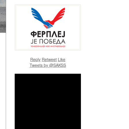
Reply
Retweet
Like
Tweets by @SAKSS