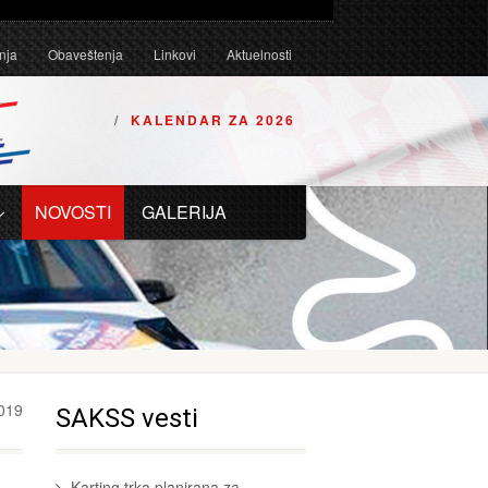
Tehničkim uslovima za karting vozila za 2026. godinu.
nja
Obaveštenja
Linkovi
Aktuelnosti
KALENDAR ZA 2026
NOVOSTI
GALERIJA
019
SAKSS vesti
Karting trka planirana za