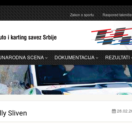
anično pojašnjenje u vezi sa administrativnom greškom u Dodatku A - 
Zakon o sportu
Raspored takmiče
UNARODNA SCENA
DOKUMENTACIJA
REZULTATI
28.02.2
lly Sliven