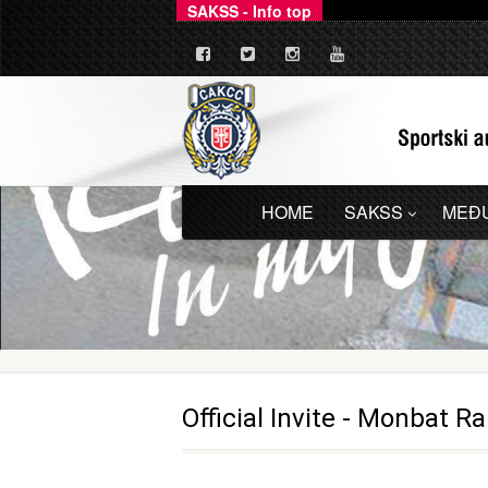
SAKSS - Info top
Ovim putem dajemo zv
_
HOME
SAKSS
MEĐ
Official Invite - Monbat Ra