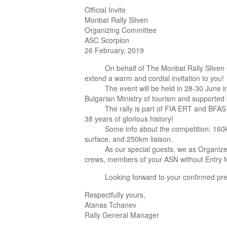
Official Invite
Monbat Rally Sliven
Organizing Committee
ASC Scorpion
26 February, 2019
On behalf of The Monbat Rally Sliven O
extend a warm and cordial invitation to you!
The event will be held in 28-30 June in 
Bulgarian Ministry of tourism and supported b
The rally is part of FIA ERT and BFAS R
38 years of glorious history!
Some info about the competition: 160k
surface, and 250km liaison.
As our special guests, we as Organizers 
crews, members of your ASN without Entry f
Looking forward to your confirmed pre
Respectfully yours,
Atanas Tchanev
Rally General Manager