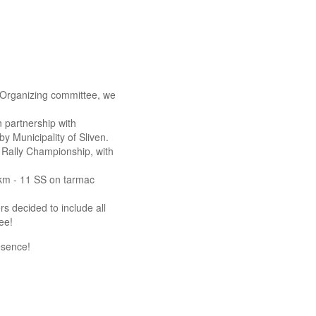
rganizing committee, we
partnership with
y Municipality of Sliven.
ally Championship, with
m - 11 SS on tarmac
decided to include all
ee!
sence!