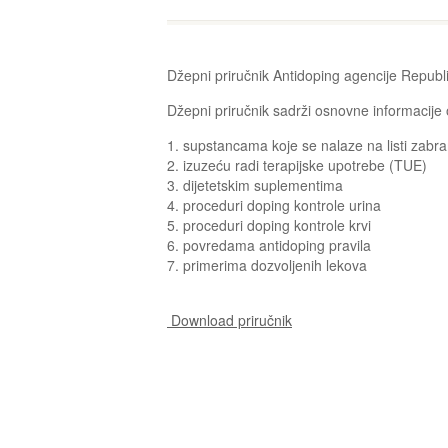
Džepni priručnik Antidoping agencije Republi
Džepni priručnik sadrži osnovne informacije 
1. supstancama koje se nalaze na listi zabra
2. izuzeću radi terapijske upotrebe (TUE)
3. dijetetskim suplementima
4. proceduri doping kontrole urina
5. proceduri doping kontrole krvi
6. povredama antidoping pravila
7. primerima dozvoljenih lekova
Download priručnik