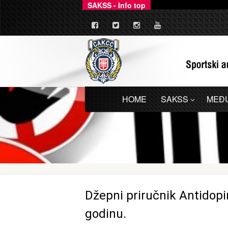
SAKSS - Info top
_
Ovim putem dajemo zv
HOME
SAKSS
MEĐ
Džepni priručnik Antidopi
godinu.