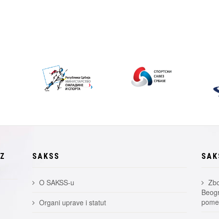
EZ
SAKSS
SAK
O SAKSS-u
Zbo
Beogr
pomer
Organi uprave i statut