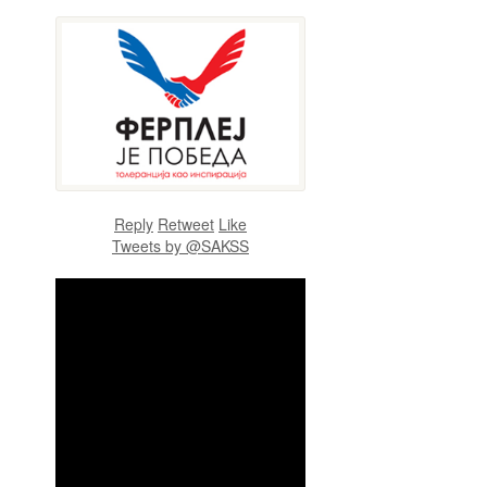
Reply
Retweet
Like
Tweets by @SAKSS