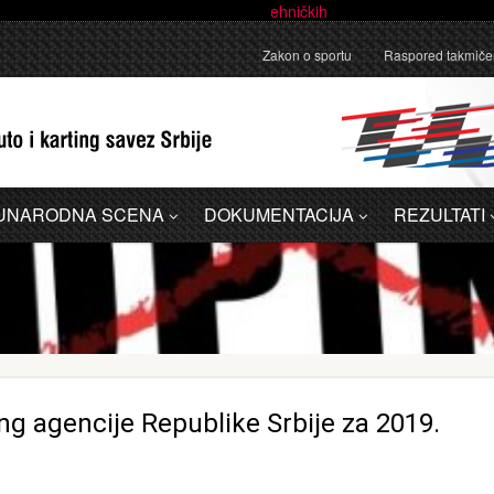
anično pojašnjenje u vezi sa administrativnom greškom u Dodatku A - 
Zakon o sportu
Raspored takmiče
UNARODNA SCENA
DOKUMENTACIJA
REZULTATI
ng agencije Republike Srbije za 2019.