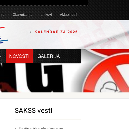
Tehničkim uslovima za karting vozila za 2026. godinu.
nja
Obaveštenja
Linkovi
Aktuelnosti
KALENDAR ZA 2026
NOVOSTI
GALERIJA
SAKSS vesti
Karting trka planirana za