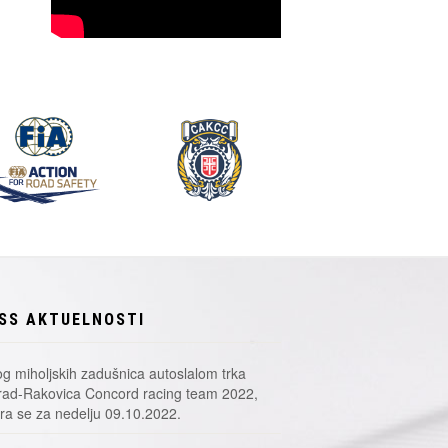
SS AKTUELNOSTI
g miholjskih zadušnica autoslalom trka
ad-Rakovica Concord racing team 2022,
a se za nedelju 09.10.2022.