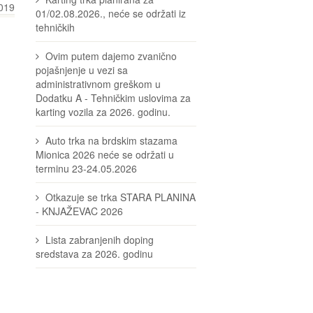
019
01/02.08.2026., neće se održati iz
tehničkih
Ovim putem dajemo zvanično
pojašnjenje u vezi sa
administrativnom greškom u
Dodatku A - Tehničkim uslovima za
karting vozila za 2026. godinu.
Auto trka na brdskim stazama
Mionica 2026 neće se održati u
terminu 23-24.05.2026
Otkazuje se trka STARA PLANINA
- KNJAŽEVAC 2026
Lista zabranjenih doping
sredstava za 2026. godinu