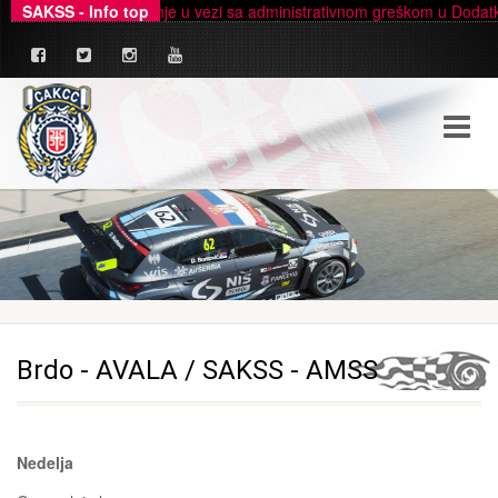
vanično pojašnjenje u vezi sa administrativnom greškom u Dodatku A -
SAKSS - Info top
Brdo - AVALA / SAKSS - АМSS
Nedelja