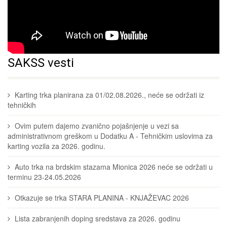
SAKSS vesti
Karting trka planirana za 01/02.08.2026., neće se održati iz
tehničkih
Ovim putem dajemo zvanično pojašnjenje u vezi sa
administrativnom greškom u Dodatku A - Tehničkim uslovima za
karting vozila za 2026. godinu.
Auto trka na brdskim stazama Mionica 2026 neće se održati u
terminu 23-24.05.2026
Otkazuje se trka STARA PLANINA - KNJAŽEVAC 2026
Lista zabranjenih doping sredstava za 2026. godinu