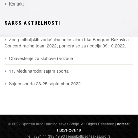
Kontakt
SAKSS AKTUELNOSTI
Zbog miholjskih zadušnica autoslalom trka Beograd-Rakovica
Concord racing team 2022, pomera se za nedelju 09.10.2022.
Obaveštenje za klubove i vozače
11. Međunarodni sajam sporta
Sajam sporta 23-25 septembar 2022
© 2022 Sportski auto i karting savez Srbije. All Rights Reserved |
adresa:
Ruzveltova 18
tel: +381 11 398 49 93 | email:office@sakss.org.rs