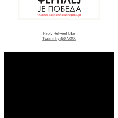
Reply
Retweet
Like
Tweets by @SAKSS