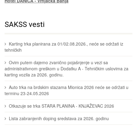
Hotel DANICA - Vrnjačka Banja
SAKSS vesti
Karting trka planirana za 01/02.08.2026., neće se održati iz
tehničkih
Ovim putem dajemo zvanično pojašnjenje u vezi sa
administrativnom greškom u Dodatku A - Tehničkim uslovima za
karting vozila za 2026. godinu.
Auto trka na brdskim stazama Mionica 2026 neće se održati u
terminu 23-24.05.2026
Otkazuje se trka STARA PLANINA - KNJAŽEVAC 2026
Lista zabranjenih doping sredstava za 2026. godinu