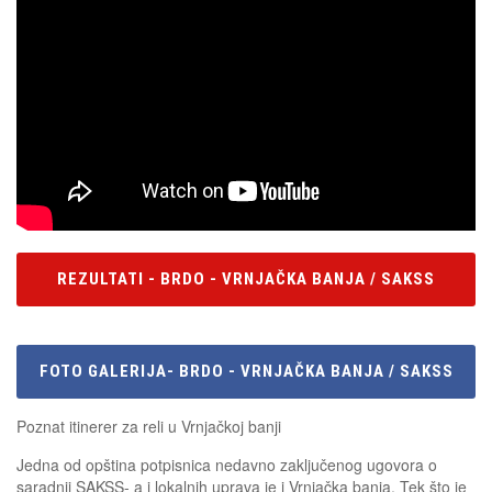
REZULTATI - BRDO - VRNJAČKA BANJA / SAKSS
FOTO GALERIJA- BRDO - VRNJAČKA BANJA / SAKSS
Poznat itinerer za reli u Vrnjačkoj banji
Jedna od opština potpisnica nedavno zaključenog ugovora o
saradnji SAKSS- a i lokalnih uprava je i Vrnjačka banja. Tek što je