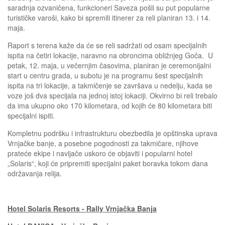
saradnja ozvaničena, funkcioneri Saveza pošli su put popularne
turističke varoši, kako bi spremili itinerer za reli planiran 13. i 14.
maja.
Raport s terena kaže da će se reli sadržati od osam specijalnih
ispita na četiri lokacije, naravno na obroncima obližnjeg Goča. U
petak, 12. maja, u večernjim časovima, planiran je ceremonijalni
start u centru grada, u subotu je na programu šest specijalnih
ispita na tri lokacije, a takmičenje se završava u nedelju, kada se
voze još dva specijala na jednoj istoj lokaciji. Okvirno bi reli trebalo
da ima ukupno oko 170 kilometara, od kojih će 80 kilometara biti
specijalni ispiti.
Kompletnu podršku i infrastrukturu obezbedila je opštinska uprava
Vrnjačke banje, a posebne pogodnosti za takmičare, njihove
prateće ekipe i navijače uskoro će objaviti i popularni hotel
„Solaris“, koji će pripremiti specijalni paket boravka tokom dana
održavanja relija.
Hotel Solaris Resorts - Rally Vrnjačka Banja