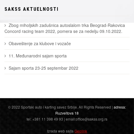
SAKSS AKTUELNOSTI
Zbog miholjskih zadušnica autoslalom trka Beograd-Rakovica
Concord racing team 2022, pomera se za nedelju 09.10.2022.
Obaveštenje za klubove i vozače
11. Međunarodni sajam sporta
Sajam sporta 23-25 septembar 2022
© 2022 Sportski auto i karting savez Srbije. All Rights Reserved |
adresa:
Ruzveltova 18
tel: +381 11 398 49 93 | email:office@sakss.org.rs
Izrada web sajta
Geolink