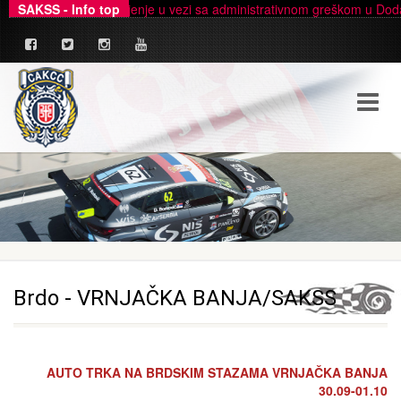
 zvanično pojašnjenje u vezi sa administrativnom greškom u Dodatku A
SAKSS - Info top
Brdo - VRNJAČKA BANJA/SAKSS
AUTO TRKA NA BRDSKIM STAZAMA VRNJAČKA BANJA
30.09-01.10