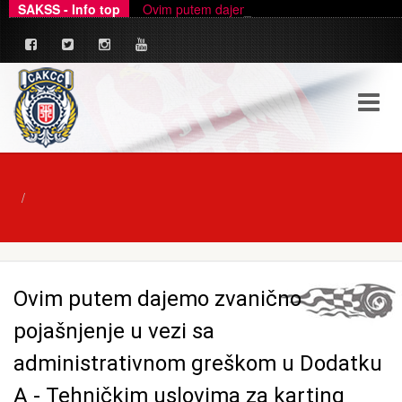
SAKSS - Info top
Ovim putem dajemo zvanično pojašnjenje u ve
_
Ovim putem dajemo zvanično
pojašnjenje u vezi sa
administrativnom greškom u Dodatku
A - Tehničkim uslovima za karting