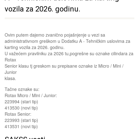
vozila za 2026. godinu.
Ovim putem dajemo zvanično pojašnjenje u vezi sa
administrativnom greškom u Dodatku A - Tehničkim uslovima za
karting vozila za 2026. godinu.
U važećem pravilniku za 2026 tu,pogrešne su oznake cilindara za
Rotax
Senior klasu tj greskom su prepisane oznake iz Micro / Mini /
Junior
klasa.
Tačne oznake su:
Rotax Micro / Mini / Junior:
223994 (stari tip)
413530 (novi tip)
Rotax Senior:
223993 (stari tip)
413531 (novi tip)