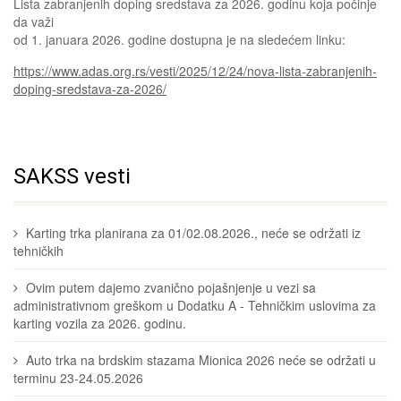
Lista zabranjenih doping sredstava za 2026. godinu koja počinje
da važi
od 1. januara 2026. godine dostupna je na sledećem linku:
https://www.adas.org.rs/vesti/2025/12/24/nova-lista-zabranjenih-
doping-sredstava-za-2026/
SAKSS vesti
Karting trka planirana za 01/02.08.2026., neće se održati iz
tehničkih
Ovim putem dajemo zvanično pojašnjenje u vezi sa
administrativnom greškom u Dodatku A - Tehničkim uslovima za
karting vozila za 2026. godinu.
Auto trka na brdskim stazama Mionica 2026 neće se održati u
terminu 23-24.05.2026