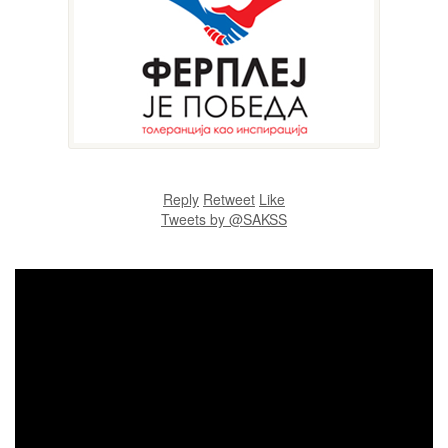
Reply
Retweet
Like
Tweets by @SAKSS