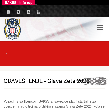
SAKSS - Info top
_
Ovim putem dajemo zvanično pojašnjenje u ve
OBAVEŠTENJE - Glava Zete 2025
Vozačima sa licencom SAKSS-a, savez će platiti startnine za
učešće na auto trci na brdskim stazama Glava Zete 2025, koja se