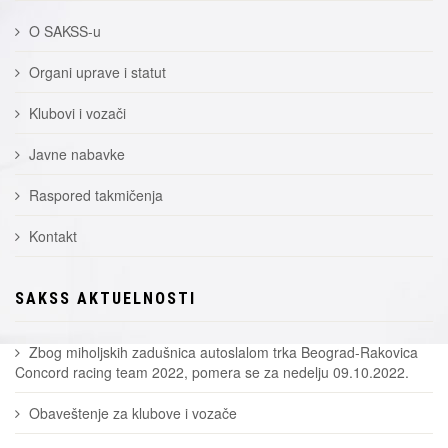
O SAKSS-u
Organi uprave i statut
Klubovi i vozači
Javne nabavke
Raspored takmičenja
Kontakt
SAKSS AKTUELNOSTI
Zbog miholjskih zadušnica autoslalom trka Beograd-Rakovica
Concord racing team 2022, pomera se za nedelju 09.10.2022.
Obaveštenje za klubove i vozače