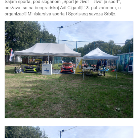
Sajam sporta, pod sloganom „Sport je život – život je sport“,
održava se na beogradskoj Adi Ciganliji 13. put zaredom, u
organizaciji Ministarstva sporta i Sportskog saveza Srbije.