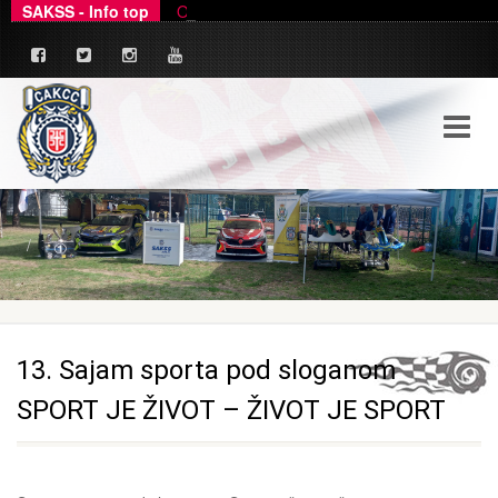
SAKSS - Info top
Ovim putem dajemo zvanično pojašnjenje u ve
_
13. Sajam sporta pod sloganom
SPORT JE ŽIVOT – ŽIVOT JE SPORT