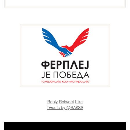
Reply
Retweet
Like
Tweets by @SAKSS