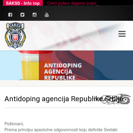
SAKSS - Info top
Ovim putem dajemo zvanično pojašnjenje u ve
_
Antidoping agencija Republike Srbije
Poštovani,
Prema principu apsolutne odgovornosti koju definiše Svetski