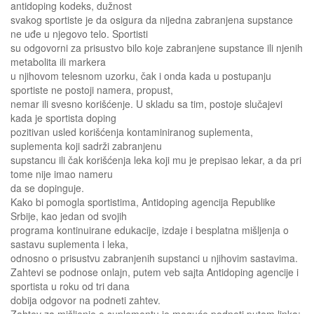
antidoping kodeks, dužnost
svakog sportiste je da osigura da nijedna zabranjena supstance
ne uđe u njegovo telo. Sportisti
su odgovorni za prisustvo bilo koje zabranjene supstance ili njenih
metabolita ili markera
u njihovom telesnom uzorku, čak i onda kada u postupanju
sportiste ne postoji namera, propust,
nemar ili svesno korišćenje. U skladu sa tim, postoje slučajevi
kada je sportista doping
pozitivan usled korišćenja kontaminiranog suplementa,
suplementa koji sadrži zabranjenu
supstancu ili čak korišćenja leka koji mu je prepisao lekar, a da pri
tome nije imao nameru
da se dopinguje.
Kako bi pomogla sportistima, Antidoping agencija Republike
Srbije, kao jedan od svojih
programa kontinuirane edukacije, izdaje i besplatna mišljenja o
sastavu suplementa i leka,
odnosno o prisustvu zabranjenih supstanci u njihovim sastavima.
Zahtevi se podnose onlajn, putem veb sajta Antidoping agencije i
sportista u roku od tri dana
dobija odgovor na podneti zahtev.