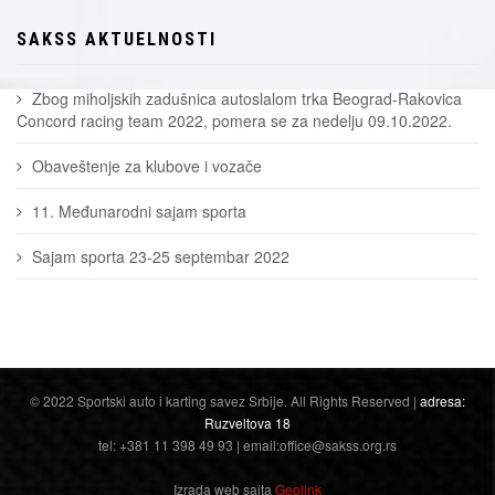
SAKSS AKTUELNOSTI
Zbog miholjskih zadušnica autoslalom trka Beograd-Rakovica
Concord racing team 2022, pomera se za nedelju 09.10.2022.
Obaveštenje za klubove i vozače
11. Međunarodni sajam sporta
Sajam sporta 23-25 septembar 2022
© 2022 Sportski auto i karting savez Srbije. All Rights Reserved |
adresa:
Ruzveltova 18
tel: +381 11 398 49 93 | email:office@sakss.org.rs
Izrada web sajta
Geolink