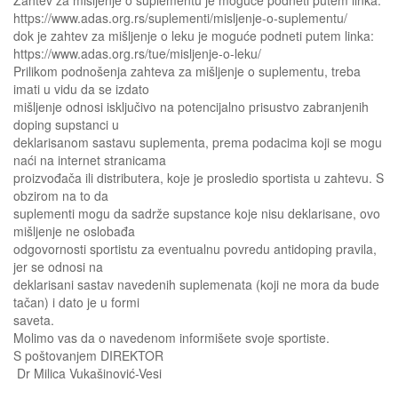
Zahtev za mišljenje o suplementu je moguće podneti putem linka:
https://www.adas.org.rs/suplementi/misljenje-o-suplementu/
dok je zahtev za mišljenje o leku je moguće podneti putem linka:
https://www.adas.org.rs/tue/misljenje-o-leku/
Prilikom podnošenja zahteva za mišljenje o suplementu, treba
imati u vidu da se izdato
mišljenje odnosi isključivo na potencijalno prisustvo zabranjenih
doping supstanci u
deklarisanom sastavu suplementa, prema podacima koji se mogu
naći na internet stranicama
proizvođača ili distributera, koje je prosledio sportista u zahtevu. S
obzirom na to da
suplementi mogu da sadrže supstance koje nisu deklarisane, ovo
mišljenje ne oslobađa
odgovornosti sportistu za eventualnu povredu antidoping pravila,
jer se odnosi na
deklarisani sastav navedenih suplemenata (koji ne mora da bude
tačan) i dato je u formi
saveta.
Molimo vas da o navedenom informišete svoje sportiste.
S poštovanjem DIREKTOR
Dr Milica Vukašinović-Vesi