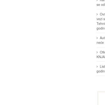
se odr
Ovi
vezi 
Tehni
godin
Aut
neće 
Otk
KNJA
Lis
godi