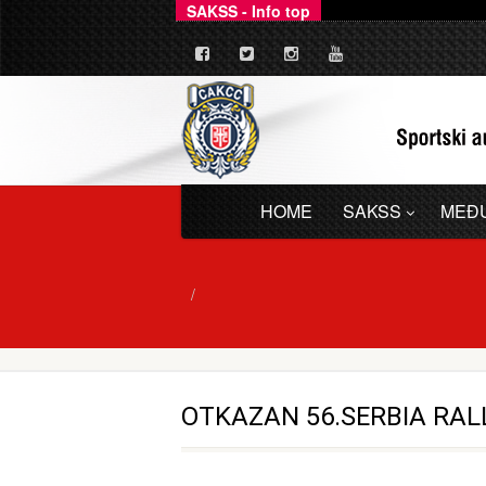
SAKSS - Info top
_
Ovim putem dajemo zv
HOME
SAKSS
MEĐ
OTKAZAN 56.SERBIA RAL