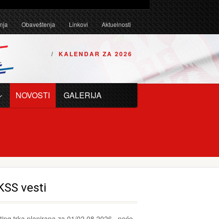
Tehničkim uslovima za karting vozila za 2026. godinu.
nja
Obaveštenja
Linkovi
Aktuelnosti
KALENDAR ZA 2026
NOVOSTI
GALERIJA
KSS vesti
ting trka planirana za 01/02.08.2026., neće