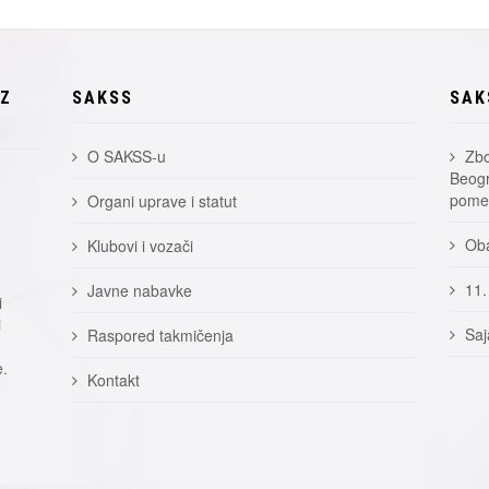
EZ
SAKSS
SAK
O SAKSS-u
Zbo
Beogr
pomer
Organi uprave i statut
Oba
Klubovi i vozači
11.
Javne nabavke
i
i
Saj
Raspored takmičenja
e.
Kontakt