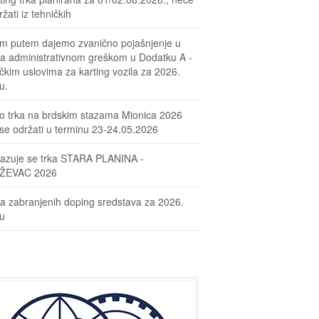
žati iz tehničkih
m putem dajemo zvanično pojašnjenje u
sa administrativnom greškom u Dodatku A -
čkim uslovima za karting vozila za 2026.
u.
o trka na brdskim stazama Mionica 2026
se održati u terminu 23-24.05.2026
azuje se trka STARA PLANINA -
ŽEVAC 2026
ta zabranjenih doping sredstava za 2026.
nu