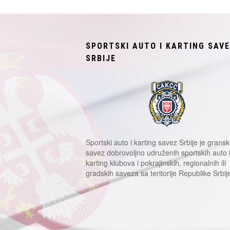
SPORTSKI AUTO I KARTING SAV
SRBIJE
Sportski auto i karting savez Srbije je gransk
savez dobrovoljno udruženih sportskih auto 
karting klubova i pokrajinskih, regionalnih ili
gradskih saveza sa teritorije Republike Srbij