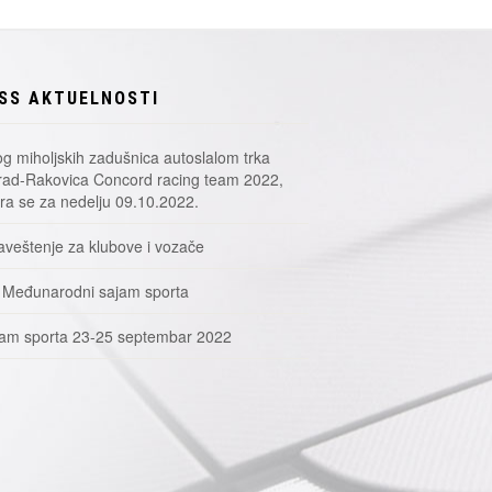
SS AKTUELNOSTI
g miholjskih zadušnica autoslalom trka
ad-Rakovica Concord racing team 2022,
a se za nedelju 09.10.2022.
veštenje za klubove i vozače
 Međunarodni sajam sporta
am sporta 23-25 septembar 2022