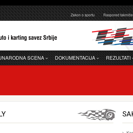
anično pojašnjenje u vezi sa administrativnom greškom u Dodatku A - 
Zakon o sportu
Raspored takmiče
UNARODNA SCENA
DOKUMENTACIJA
REZULTATI
LY
SA
Kar