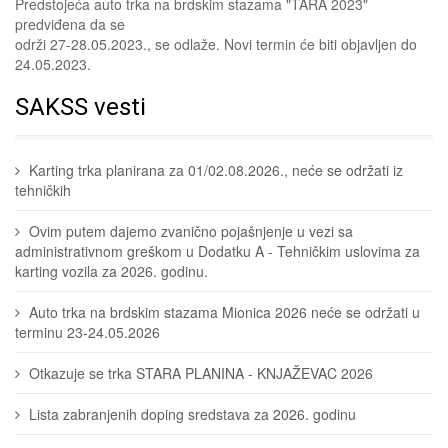
Predstojeća auto trka na brdskim stazama "TARA 2023"
predviđena da se
održi 27-28.05.2023., se odlaže. Novi termin će biti objavljen do
24.05.2023.
SAKSS vesti
Karting trka planirana za 01/02.08.2026., neće se održati iz
tehničkih
Ovim putem dajemo zvanično pojašnjenje u vezi sa
administrativnom greškom u Dodatku A - Tehničkim uslovima za
karting vozila za 2026. godinu.
Auto trka na brdskim stazama Mionica 2026 neće se održati u
terminu 23-24.05.2026
Otkazuje se trka STARA PLANINA - KNJAŽEVAC 2026
Lista zabranjenih doping sredstava za 2026. godinu