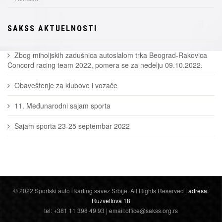
SAKSS AKTUELNOSTI
Zbog miholjskih zadušnica autoslalom trka Beograd-Rakovica
Concord racing team 2022, pomera se za nedelju 09.10.2022.
Obaveštenje za klubove i vozače
11. Međunarodni sajam sporta
Sajam sporta 23-25 septembar 2022
© 2022 Sportski auto i karting savez Srbije. All Rights Reserved |
adresa:
Ruzveltova 18
tel: +381 11 398 49 93 | email:office@sakss.org.rs