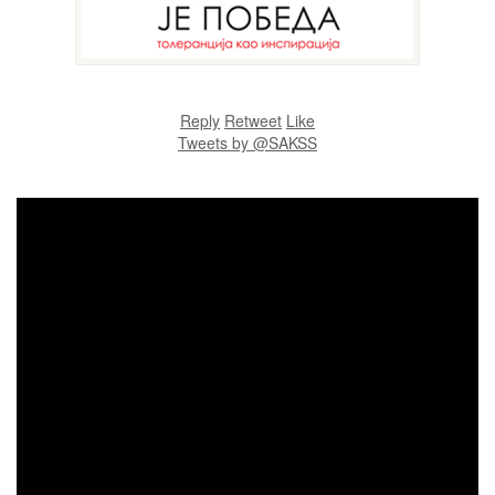
Reply
Retweet
Like
Tweets by @SAKSS