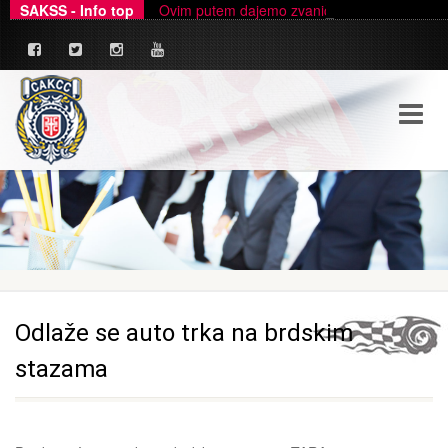
SAKSS - Info top
Ovim putem dajemo zvanično pojašnjenje u ve
_
Odlaže se auto trka na brdskim
stazama