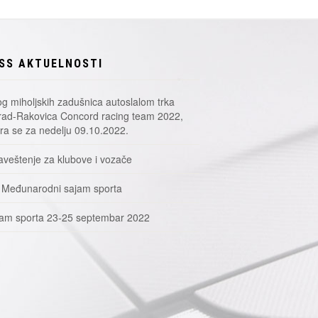
SS AKTUELNOSTI
g miholjskih zadušnica autoslalom trka
ad-Rakovica Concord racing team 2022,
a se za nedelju 09.10.2022.
veštenje za klubove i vozače
 Međunarodni sajam sporta
am sporta 23-25 septembar 2022