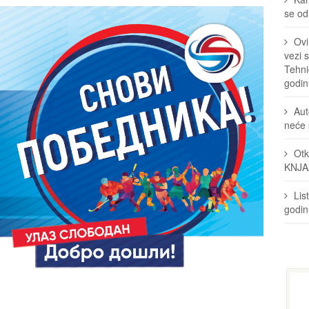
se odr
Ovi
vezi 
Tehni
godin
Aut
neće 
Otk
KNJA
Lis
godi