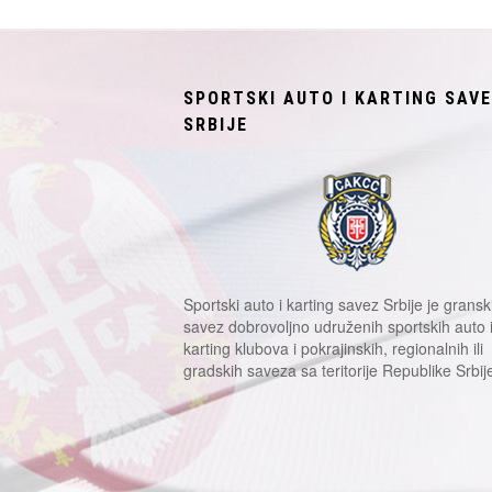
SPORTSKI AUTO I KARTING SAV
SRBIJE
Sportski auto i karting savez Srbije je gransk
savez dobrovoljno udruženih sportskih auto 
karting klubova i pokrajinskih, regionalnih ili
gradskih saveza sa teritorije Republike Srbij