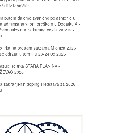
žati iz tehničkih
m putem dajemo zvanično pojašnjenje u
sa administrativnom greškom u Dodatku A -
čkim uslovima za karting vozila za 2026.
u.
o trka na brdskim stazama Mionica 2026
se održati u terminu 23-24.05.2026
azuje se trka STARA PLANINA -
ŽEVAC 2026
ta zabranjenih doping sredstava za 2026.
nu