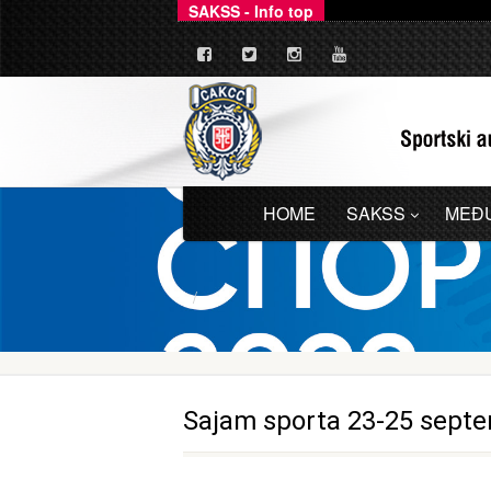
SAKSS - Info top
Ovim putem dajemo zv
_
HOME
SAKSS
MEĐ
Sajam sporta 23-25 sept