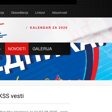
Tehničkim uslovima za karting vozila za 2026. godinu.
nja
Obaveštenja
Linkovi
Aktuelnosti
KALENDAR ZA 2026
NOVOSTI
GALERIJA
KSS vesti
ting trka planirana za 01/02.08.2026., neće