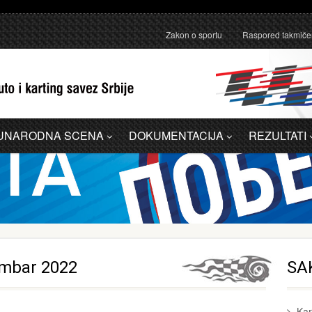
anično pojašnjenje u vezi sa administrativnom greškom u Dodatku A - 
Zakon o sportu
Raspored takmiče
UNARODNA SCENA
DOKUMENTACIJA
REZULTATI
embar 2022
SA
Kar