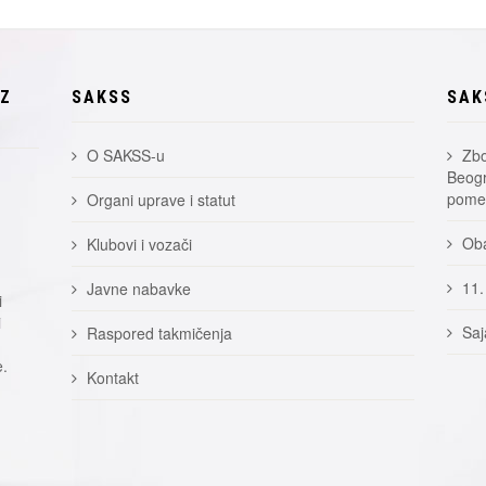
EZ
SAKSS
SAK
O SAKSS-u
Zbo
Beogr
pomer
Organi uprave i statut
Oba
Klubovi i vozači
11.
Javne nabavke
i
i
Saj
Raspored takmičenja
e.
Kontakt