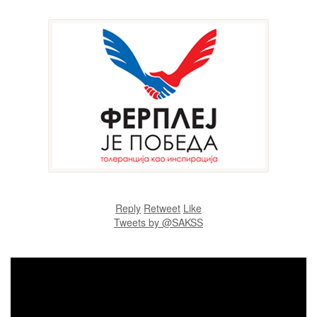
Reply
Retweet
Like
Tweets by @SAKSS