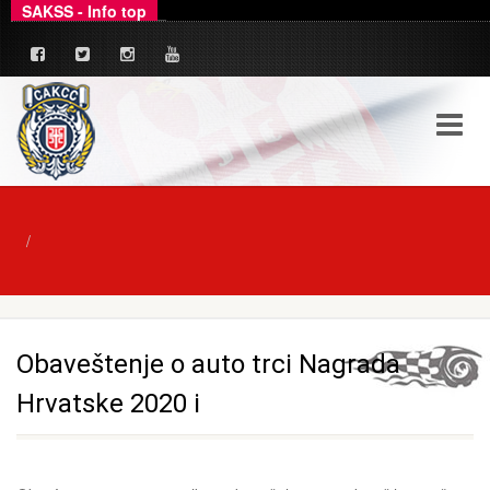
SAKSS - Info top
_
Ovim putem dajemo zvanično pojašnjenje u ve
Obaveštenje o auto trci Nagrada
Hrvatske 2020 i