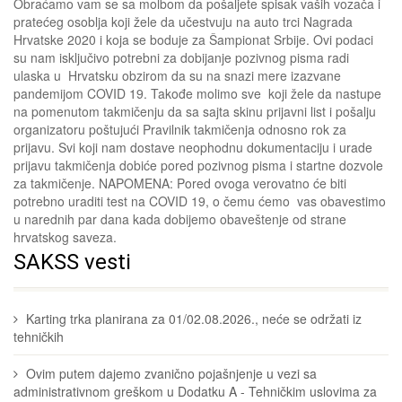
Obraćamo vam se sa molbom da pošaljete spisak vaših vozača i
pratećeg osoblja koji žele da učestvuju na auto trci Nagrada
Hrvatske 2020 i koja se boduje za Šampionat Srbije. Ovi podaci
su nam isključivo potrebni za dobijanje pozivnog pisma radi
ulaska u Hrvatsku obzirom da su na snazi mere izazvane
pandemijom COVID 19. Takođe molimo sve koji žele da nastupe
na pomenutom takmičenju da sa sajta skinu prijavni list i pošalju
organizatoru poštujući Pravilnik takmičenja odnosno rok za
prijavu. Svi koji nam dostave neophodnu dokumentaciju i urade
prijavu takmičenja dobiće pored pozivnog pisma i startne dozvole
za takmičenje. NAPOMENA: Pored ovoga verovatno će biti
potrebno uraditi test na COVID 19, o čemu ćemo vas obavestimo
u narednih par dana kada dobijemo obaveštenje od strane
hrvatskog saveza.
SAKSS vesti
Karting trka planirana za 01/02.08.2026., neće se održati iz
tehničkih
Ovim putem dajemo zvanično pojašnjenje u vezi sa
administrativnom greškom u Dodatku A - Tehničkim uslovima za