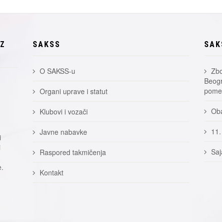
EZ
SAKSS
SAK
O SAKSS-u
Zbo
Beogr
pomer
Organi uprave i statut
Oba
Klubovi i vozači
11.
Javne nabavke
i
i
Saj
Raspored takmičenja
e.
Kontakt