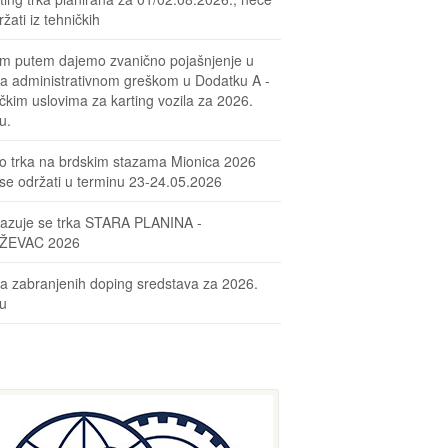
žati iz tehničkih
m putem dajemo zvanično pojašnjenje u
sa administrativnom greškom u Dodatku A -
čkim uslovima za karting vozila za 2026.
u.
o trka na brdskim stazama Mionica 2026
se održati u terminu 23-24.05.2026
azuje se trka STARA PLANINA -
ŽEVAC 2026
ta zabranjenih doping sredstava za 2026.
nu