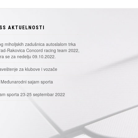
SS AKTUELNOSTI
g miholjskih zadušnica autoslalom trka
ad-Rakovica Concord racing team 2022,
a se za nedelju 09.10.2022.
veštenje za klubove i vozače
 Međunarodni sajam sporta
am sporta 23-25 septembar 2022