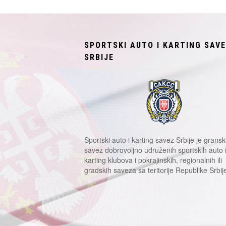
SPORTSKI AUTO I KARTING SAV
SRBIJE
Sportski auto i karting savez Srbije je gransk
savez dobrovoljno udruženih sportskih auto 
karting klubova i pokrajinskih, regionalnih ili
gradskih saveza sa teritorije Republike Srbij