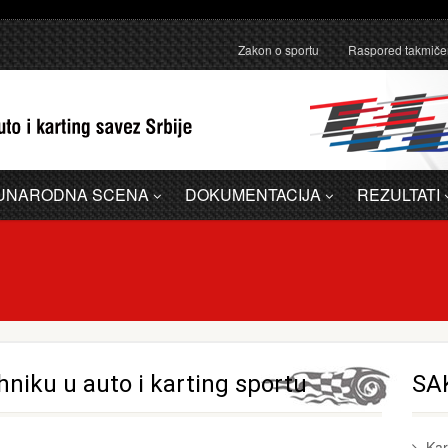
anično pojašnjenje u vezi sa administrativnom greškom u Dodatku A - 
Zakon o sportu
Raspored takmiče
UNARODNA SCENA
DOKUMENTACIJA
REZULTATI
hniku u auto i karting sportu
SA
Kar