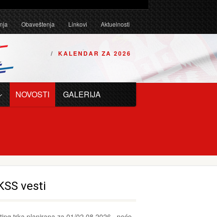
Tehničkim uslovima za karting vozila za 2026. godinu.
nja
Obaveštenja
Linkovi
Aktuelnosti
KALENDAR ZA 2026
NOVOSTI
GALERIJA
KSS vesti
ting trka planirana za 01/02.08.2026., neće