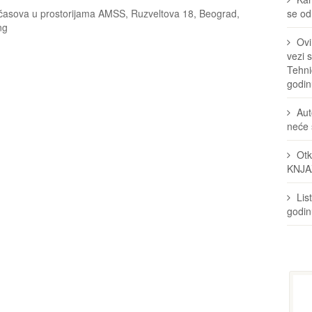
časova u prostorijama AMSS, Ruzveltova 18, Beograd,
se odr
ng
Ovi
vezi 
Tehni
godin
Aut
neće 
Otk
KNJA
Lis
godi