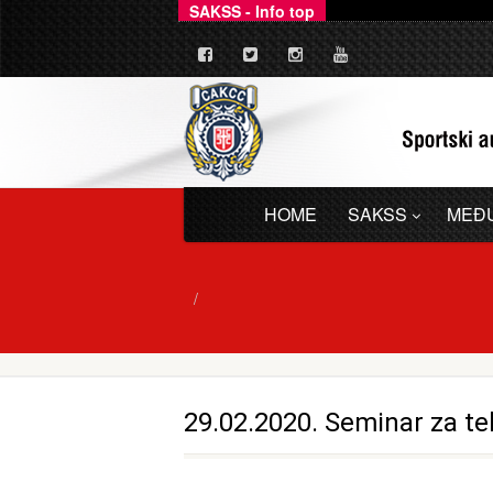
SAKSS - Info top
_
Ovim putem dajemo zv
HOME
SAKSS
MEĐ
29.02.2020. Seminar za te