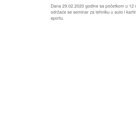
Dana 29.02.2020 godine sa početkom u 12 
održaće se seminar za tehniku u auto i karti
sportu.