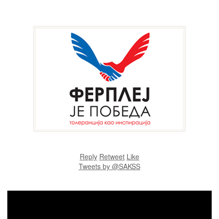
Reply
Retweet
Like
Tweets by @SAKSS