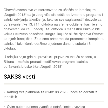
Obaveštavamo sve zainteresovane za učešće na brdskoj trci
„Negotin 2018“ da je zbog više sile odšlo do izmene u programu i
satnici odvijanja takmičenja. Iako su sve saglasnosti i dozvole za
održavanje trke 13. i 14. oktobra na vreme dobijene, kasnije smo
obavešteni da će u nedelju 14. oktobra u manastiru Bukovo biti
velika i izuzetno posećena liturgija, koju će služiti Njegova Svetost
patrijarh Irinej lično. Zato smo primorani da promenimo kompletnu
satnicu i takmičenje održimo u jednom danu, u subotu 13.
oktobra.
U odeljku sajta gde su pravilnici i prijave za tekuću sezonu, u
Biltenu 1 možete pronaći modifikovan program i satnicu
održavanja brdske trke „Negotin 2018“.
SAKSS vesti
Karting trka planirana za 01/02.08.2026., neće se održati iz
tehničkih
Ovim putem dajemo zvanično pojašnjenje u vezi sa