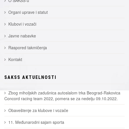
O SAKSS-u
Organi uprave i statut
Klubovi i vozači
Javne nabavke
Raspored takmičenja
Kontakt
SAKSS AKTUELNOSTI
Zbog miholjskih zadušnica autoslalom trka Beograd-Rakovica
Concord racing team 2022, pomera se za nedelju 09.10.2022.
Obaveštenje za klubove i vozače
11. Međunarodni sajam sporta