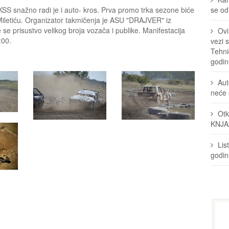
AKSS snažno radi je i auto- kros. Prva promo trka sezone biće
se odr
iletiću. Organizator takmičenja je ASU "DRAJVER" iz
e se prisustvo velikog broja vozača i publike. Manifestacija
Ovi
:00.
vezi 
Tehni
godin
Aut
neće 
Otk
KNJA
Lis
godi