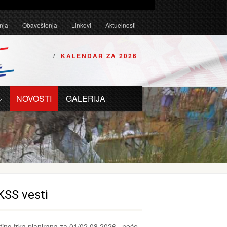
Tehničkim uslovima za karting vozila za 2026. godinu.
nja
Obaveštenja
Linkovi
Aktuelnosti
KALENDAR ZA 2026
NOVOSTI
GALERIJA
KSS vesti
ting trka planirana za 01/02.08.2026., neće