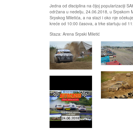
Jedna od disciplina na čijoj popularizaciji S
održana u nedelju, 24.06.2018, u Srpskom M
Srpskog Miletića, a na stazi i oko nje očekuj
kreće od 10:00 časova, a trke startuju od 11
Staza: Arena Srpski Miletić