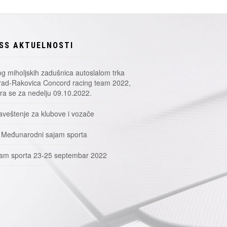
SS AKTUELNOSTI
g miholjskih zadušnica autoslalom trka
ad-Rakovica Concord racing team 2022,
a se za nedelju 09.10.2022.
veštenje za klubove i vozače
 Međunarodni sajam sporta
am sporta 23-25 septembar 2022