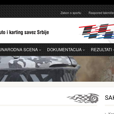
anično pojašnjenje u vezi sa administrativnom greškom u Dodatku A - 
Zakon o sportu
Raspored takmiče
UNARODNA SCENA
DOKUMENTACIJA
REZULTATI
SA
Kar