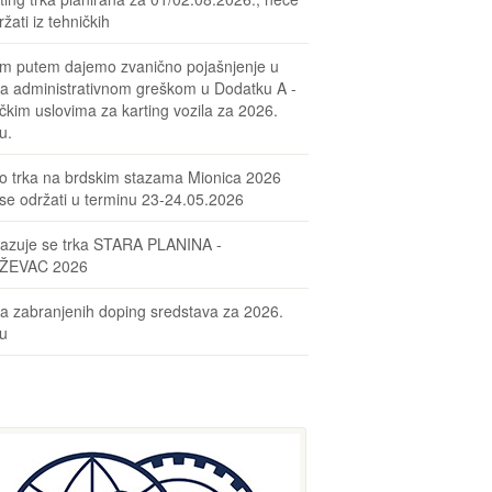
žati iz tehničkih
m putem dajemo zvanično pojašnjenje u
sa administrativnom greškom u Dodatku A -
čkim uslovima za karting vozila za 2026.
u.
o trka na brdskim stazama Mionica 2026
se održati u terminu 23-24.05.2026
azuje se trka STARA PLANINA -
ŽEVAC 2026
ta zabranjenih doping sredstava za 2026.
nu