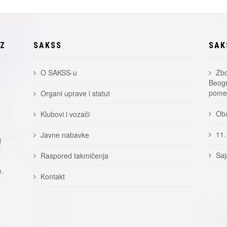
EZ
SAKSS
SAK
O SAKSS-u
Zbo
Beogr
pomer
Organi uprave i statut
Oba
Klubovi i vozači
11.
Javne nabavke
i
i
Saj
Raspored takmičenja
e.
Kontakt