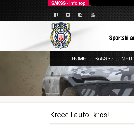
SAKSS - Info top
Ovim putem dajemo zv
_
HOME
SAKSS
MEĐ
Kreće i auto- kros!