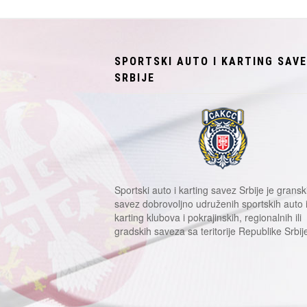
SPORTSKI AUTO I KARTING SAV
SRBIJE
Sportski auto i karting savez Srbije je gransk
savez dobrovoljno udruženih sportskih auto 
karting klubova i pokrajinskih, regionalnih ili
gradskih saveza sa teritorije Republike Srbij