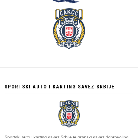
SPORTSKI AUTO I KARTING SAVEZ SRBIJE
Sportski auto i karting savez Srbije je granski savez dobrovoljno