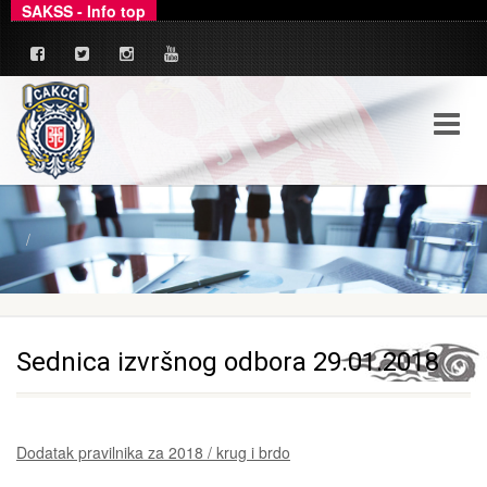
SAKSS - Info top
_
Ovim putem dajemo zvanično pojašnjenje u ve
Sednica izvršnog odbora 29.01.2018
Dodatak pravilnika za 2018 / krug i brdo