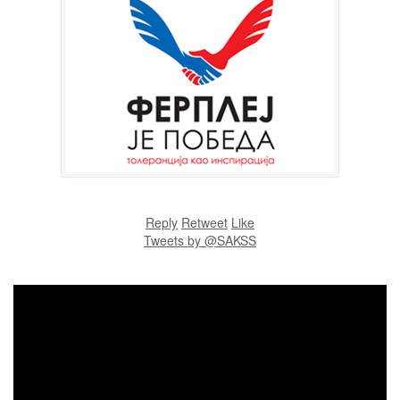
Reply
Retweet
Like
Tweets by @SAKSS