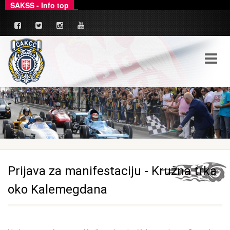
SAKSS - Info top
_
Ovim putem dajemo zvanično pojašnjenje u ve
Prijava za manifestaciju - Kružna trka
oko Kalemegdana