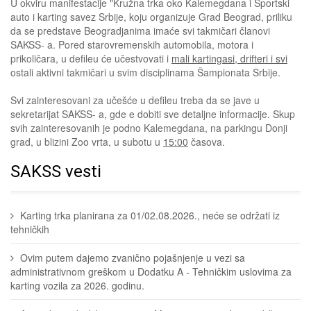
U okviru manifestacije "Kružna trka oko Kalemegdana i Sportski
auto i karting savez Srbije, koju organizuje Grad Beograd, priliku
da se predstave Beogradjanima imaće svi takmičari članovi
SAKSS- a. Pored starovremenskih automobila, motora i
prikoličara, u defileu će učestvovati i
mali kartingasi, drifteri i svi
ostali aktivni takmičari u svim disciplinama Šampionata Srbije.
Svi zainteresovani za učešće u defileu treba da se jave u
sekretarijat SAKSS- a, gde e dobiti sve detaljne informacije. Skup
svih zainteresovanih je podno Kalemegdana, na parkingu Donji
grad, u blizini Zoo vrta, u subotu u
15:00
časova.
SAKSS vesti
Karting trka planirana za 01/02.08.2026., neće se održati iz
tehničkih
Ovim putem dajemo zvanično pojašnjenje u vezi sa
administrativnom greškom u Dodatku A - Tehničkim uslovima za
karting vozila za 2026. godinu.