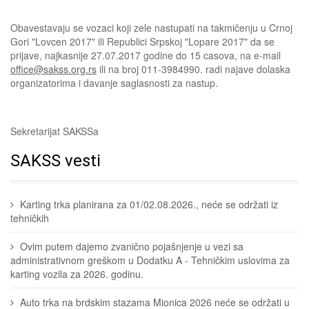
Obavestavaju se vozaci koji zele nastupati na takmičenju u Crnoj
Gori "Lovcen 2017" ili Republici Srpskoj "Lopare 2017" da se
prijave, najkasnije 27.07.2017 godine do 15 casova, na e-mail
office@sakss.org.rs
ili na broj 011-3984990. radi najave dolaska
organizatorima i davanje saglasnosti za nastup.
Sekretarijat SAKSSa
SAKSS vesti
Karting trka planirana za 01/02.08.2026., neće se održati iz
tehničkih
Ovim putem dajemo zvanično pojašnjenje u vezi sa
administrativnom greškom u Dodatku A - Tehničkim uslovima za
karting vozila za 2026. godinu.
Auto trka na brdskim stazama Mionica 2026 neće se održati u