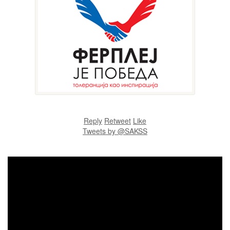
Reply
Retweet
Like
Tweets by @SAKSS