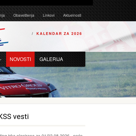
Tehničkim uslovima za karting vozila za 2026. godinu.
nja
Obaveštenja
Linkovi
Aktuelnosti
KALENDAR ZA 2026
NOVOSTI
GALERIJA
KSS vesti
ting trka planirana za 01/02.08.2026., neće