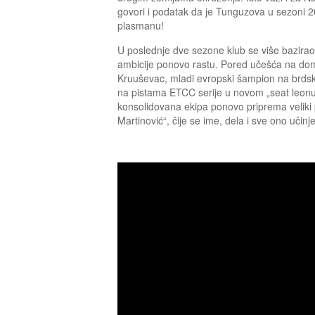
govori i podatak da je Tunguzova u sezoni
plasmanu!
U poslednje dve sezone klub se više bazirao
ambicije ponovo rastu. Pored učešća na d
Kruuševac, mladi evropski šampion na brdski
na pistama ETCC serije u novom „seat leonu 
konsolidovana ekipa ponovo priprema veliki p
Martinović“, čije se ime, dela i sve ono učin