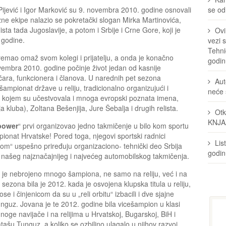
Pijević i Igor Marković su 9. novembra 2010. godine osnovali
se odr
zne ekipe nalazio se pokretački slogan Mirka Martinovića,
ista tada Jugoslavije, a potom i Srbije i Crne Gore, koji je
Ovi
. godine.
vezi 
Tehni
remao omaž svom kolegi i prijatelju, a onda je konačno
godin
vembra 2010. godine počinje život jedan od kasnije
mičara, funkcionera i članova. U narednih pet sezona
Aut
ampionat države u reliju, tradicionalno organizujući i
neće 
 na kojem su učestvovala i mnoga evropski poznata imena,
 kluba), Zoltana Bešenjija, Jure Šebalja i drugih relista.
Otk
KNJA
power
“ prvi organizovao jedno takmičenje u bilo kom sportu
mpionat Hrvatske! Pored toga, njegovi sportski radnici
Lis
om“ uspešno priređuju organizaciono- tehnički deo Srbija
godi
anje našeg najznačajnijeg i najvećeg automobilskog takmičenja.
 je nebrojeno mnogo šampiona, ne samo na reliju, već i na
sezona bila je 2012. kada je osvojena klupska titula u reliju,
e i činjenicom da su u „reli orbitu“ izbacili i dve sjajne
uz. Jovana je te 2012. godine bila vicešampion u klasi
noge navijače i na relijima u Hrvatskoj, Bugarskoj, BiH i
tašu Tunguz, a koliko se ozbiljno ulagalo u njihov razvoj,