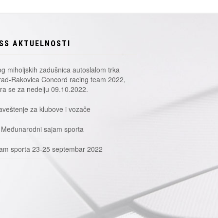
SS AKTUELNOSTI
g miholjskih zadušnica autoslalom trka
ad-Rakovica Concord racing team 2022,
a se za nedelju 09.10.2022.
veštenje za klubove i vozače
 Međunarodni sajam sporta
am sporta 23-25 septembar 2022