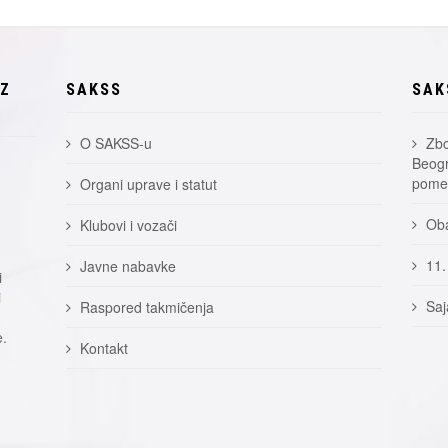
EZ
SAKSS
SAK
O SAKSS-u
Zbo
Beogr
pomer
Organi uprave i statut
Oba
Klubovi i vozači
11.
Javne nabavke
i
i
Saj
Raspored takmičenja
e.
Kontakt