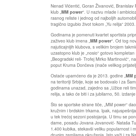
Nenad Vićentić, Goran Živanović, Branislav 
klub „
MM power
“. U nazivu mlade i ambicio
rasnog reliste i jednog od najboljih automobil
tragično izgubio život tokom „Yu relija“ 2003
Godinama je pomenuti kvartet sportista prip
zaživeo klub imena „
MM power
“. Od tog no
najuticajnijih klubova, s velikim brojem tak
uzastopno klub je „nosio“ gotovo kompletan š
„Beogradski reli- Trofej Mirko Martinović“,
poput Kruma Dončeva (inače velikog prijatelja
Ostaće upamćeno da je 2013. godine „
MM 
na teritoriji Srbije, koje se bodovalo i za Ša
godinama unazad, zajedno sa „Užice reli tim
relija, a tako će biti i za jubilarno, 50. izd
Što se sportske strane tiče, „MM power“ dao
kružnim i brdskim trkama. Ipak, najuspešnija 
u tek trećoj sezoni postojanja. U timu se ponos
dame, posadu Jovana Jovanović- Nataša Tung
1.400 kubika, stekavši veliku popularnost i m
drugim zemljama okruženja. Isto važi i za Na