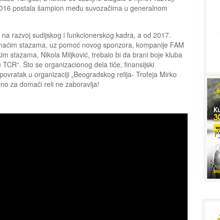
 2016 postala šampion među suvozačima u generalnom
 na razvoj sudijskog i funkcionerskog kadra, a od 2017.
omaćim stazama, uz pomoć novog sponzora, kompanije FAM
m stazama, Nikola Miljković, trebalo bi da brani boje kluba
TCR“. Što se organizacionog dela tiče, finansijski
ovratak u organizaciji „Beogradskog relija- Trofeja Mirko
jeno za domaći reli ne zaboravlja!