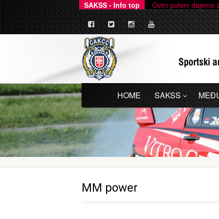
SAKSS - Info top
Ovim putem dajemo zv
HOME
SAKSS
MEĐ
MM power