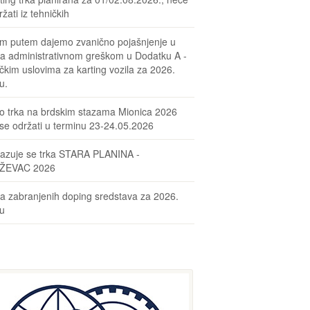
žati iz tehničkih
m putem dajemo zvanično pojašnjenje u
sa administrativnom greškom u Dodatku A -
čkim uslovima za karting vozila za 2026.
u.
o trka na brdskim stazama Mionica 2026
se održati u terminu 23-24.05.2026
azuje se trka STARA PLANINA -
ŽEVAC 2026
ta zabranjenih doping sredstava za 2026.
nu