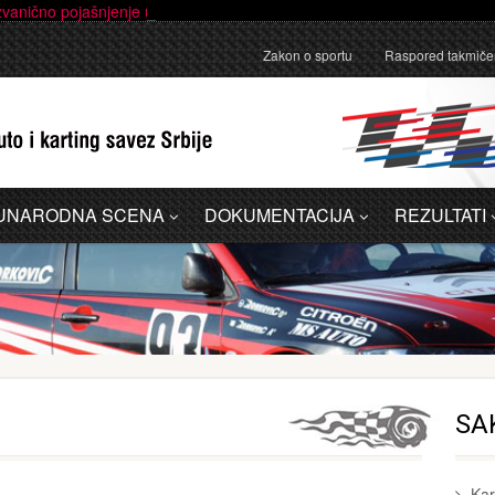
anično pojašnjenje u vezi sa administrativnom greškom u Dodatku A - 
_
Zakon o sportu
Raspored takmiče
UNARODNA SCENA
DOKUMENTACIJA
REZULTATI
SA
Kar