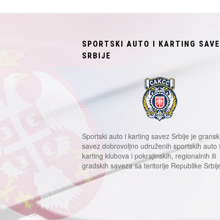
SPORTSKI AUTO I KARTING SAV
SRBIJE
Sportski auto i karting savez Srbije je gransk
savez dobrovoljno udruženih sportskih auto 
karting klubova i pokrajinskih, regionalnih ili
gradskih saveza sa teritorije Republike Srbij