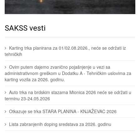
SAKSS vesti
Karting trka planirana za 01/02.08.2026., neće se održati iz
tehničkih
Ovim putem dajemo zvanično pojašnjenje u vezi sa
administrativnom greškom u Dodatku A - Tehničkim uslovima za
karting vozila za 2026. godinu.
Auto trka na brdskim stazama Mionica 2026 neće se održati u
terminu 23-24.05.2026
Otkazuje se trka STARA PLANINA - KNJAŽEVAC 2026
Lista zabranjenih doping sredstava za 2026. godinu