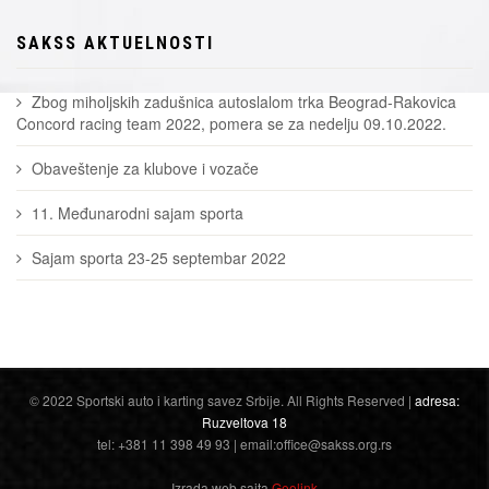
SAKSS AKTUELNOSTI
Zbog miholjskih zadušnica autoslalom trka Beograd-Rakovica
Concord racing team 2022, pomera se za nedelju 09.10.2022.
Obaveštenje za klubove i vozače
11. Međunarodni sajam sporta
Sajam sporta 23-25 septembar 2022
© 2022 Sportski auto i karting savez Srbije. All Rights Reserved |
adresa:
Ruzveltova 18
tel: +381 11 398 49 93 | email:office@sakss.org.rs
Izrada web sajta
Geolink