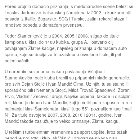
Pored brojnih domaćih priznanja, s međunarodne scene beleži se
i naslov Jadransko-balkanskog šampiona iz 2002, u konkurenciji
posada iz Italije, Bugarske, SCG i Turske, zatim rekordi staza i
mnoštvo pobeda u domaćem prvenstvu.
Todor Stamenković je u 2004, 2005 i 2006. stigao do titule
šampiona u klasi do 1400 kubika, grupa A, i ostvario cilj
osvajanjem Zlatne kacige, najvišeg priznanja u domaćem auto-
sportu, koje se dobija za tri uzastopno osvojene titule, ili pet
pojedinačnih.
U narednim sezonama, nakon povlačenja Višnjića i
Stamenkovića, boje kluba branili su pripadnici mlađe generacije,
pre svih Dejan Stojić i Ivan Mandić Ćima. Uz njih, tu su stalno ili
sporadično bili i Nemanja Stojić, Miloš Trovač Spasojević, Zoran
Pivić, Vladimir Zečević i drugi. Najviše uspeha, takođe u disciplini
reli, klubu je doneo Ivan Mandić, koji je četiri puta zaposeo tron u
najmanjoj klasi Šampionata, klasi “jugo 55”, poznatijem kao “mali
N”. Za titule osvojene 2007, 2008, 2010 i 2011. godine, Ivan
Mandić takođe zaslužuje to veliko priznanje, Zlatnu kacigu.
U teškim i turbulentnim vremenima za sport uopšte, kroz težak
period je prolazio i klub, ali Višnjić i drugari se nikada nisu