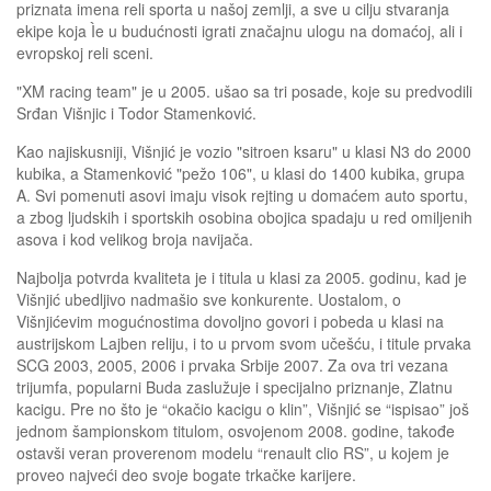
priznata imena reli sporta u našoj zemlji, a sve u cilju stvaranja
ekipe koja Ìe u budućnosti igrati značajnu ulogu na domaćoj, ali i
evropskoj reli sceni.
"XM racing team" je u 2005. ušao sa tri posade, koje su predvodili
Srđan Višnjic i Todor Stamenković.
Kao najiskusniji, Višnjić je vozio "sitroen ksaru" u klasi N3 do 2000
kubika, a Stamenković "pežo 106", u klasi do 1400 kubika, grupa
A. Svi pomenuti asovi imaju visok rejting u domaćem auto sportu,
a zbog ljudskih i sportskih osobina obojica spadaju u red omiljenih
asova i kod velikog broja navijača.
Najbolja potvrda kvaliteta je i titula u klasi za 2005. godinu, kad je
Višnjić ubedljivo nadmašio sve konkurente. Uostalom, o
Višnjićevim mogućnostima dovoljno govori i pobeda u klasi na
austrijskom Lajben reliju, i to u prvom svom učešću, i titule prvaka
SCG 2003, 2005, 2006 i prvaka Srbije 2007. Za ova tri vezana
trijumfa, popularni Buda zaslužuje i specijalno priznanje, Zlatnu
kacigu. Pre no što je “okačio kacigu o klin”, Višnjić se “ispisao” još
jednom šampionskom titulom, osvojenom 2008. godine, takođe
ostavši veran proverenom modelu “renault clio RS”, u kojem je
proveo najveći deo svoje bogate trkačke karijere.