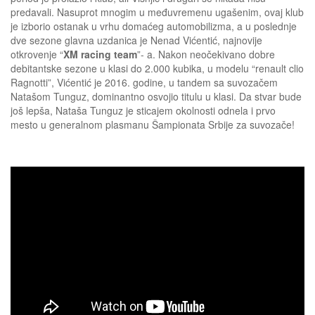
predavali. Nasuprot mnogim u međuvremenu ugašenim, ovaj klub
je izborio ostanak u vrhu domaćeg automobilizma, a u poslednje
dve sezone glavna uzdanica je Nenad Vićentić, najnovije
otkrovenje “
XM racing team
”- a. Nakon neočekivano dobre
debitantske sezone u klasi do 2.000 kubika, u modelu “renault clio
Ragnotti”, Vićentić je 2016. godine, u tandem sa suvozačem
Natašom Tunguz, dominantno osvojio titulu u klasi. Da stvar bude
još lepša, Nataša Tunguz je sticajem okolnosti odnela i prvo
mesto u generalnom plasmanu Šampionata Srbije za suvozače!