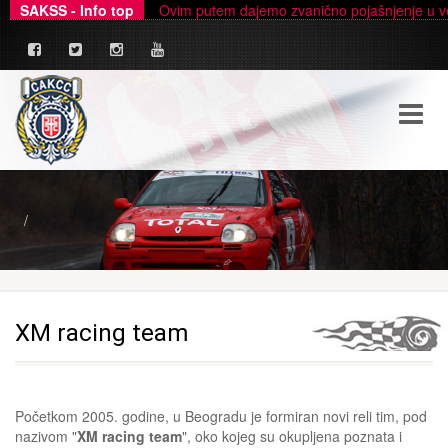
SAKSS - Info top
Ovim putem dajemo zvanično pojašnjenje u ve
XM racing team
Početkom 2005. godine, u Beogradu je formiran novi reli tim, pod
nazivom "
XM racing team
", oko kojeg su okupljena poznata i