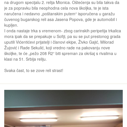
na drugom specijalu 2. relija Mionica. Oštećenja su bila takva da
je za popravku bila neophodna cela nova školjka, te je ista
naručena i nedavno „poštanskim putem“ isporučena u garažu
čuvenog bugarskog reli asa Jasena Popova, gde je automobil i
kupljen.
I onda nastaje trka s vremenom- zbog carinskih peripetija trkalica
mora ipak da se prepakuje u Sofiji, pa su se put prestonog grada
uputili Vićentićevi prijatelji i članovi ekipe, Živko Gajić, Milorad
Žujović i Rade Sekulić, koji vredno rade na pakovanju nove
školjke, te će „pežo 208 R2“ biti spreman za okršaj s rivalima u
klasi na 51. Srbija reliju.
Svaka čast, to se zove reli strast!