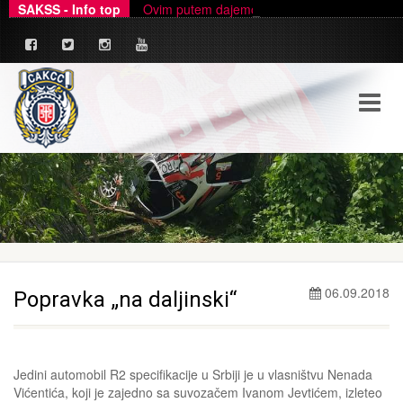
SAKSS - Info top
Ovim putem dajemo zvanično pojašnjenje u ve
_
06.09.2018
Popravka „na daljinski“
Jedini automobil R2 specifikacije u Srbiji je u vlasništvu Nenada
Vićentića, koji je zajedno sa suvozačem Ivanom Jevtićem, izleteo