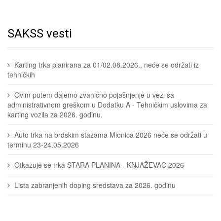
SAKSS vesti
Karting trka planirana za 01/02.08.2026., neće se održati iz
tehničkih
Ovim putem dajemo zvanično pojašnjenje u vezi sa
administrativnom greškom u Dodatku A - Tehničkim uslovima za
karting vozila za 2026. godinu.
Auto trka na brdskim stazama Mionica 2026 neće se održati u
terminu 23-24.05.2026
Otkazuje se trka STARA PLANINA - KNJAŽEVAC 2026
Lista zabranjenih doping sredstava za 2026. godinu