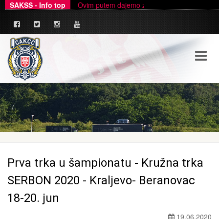
SAKSS - Info top
Ovim putem dajemo zvanično pojašnjenje u ve
_
Prva trka u šampionatu - Kružna trka
SERBON 2020 - Kraljevo- Beranovac
18-20. jun
19.06.2020