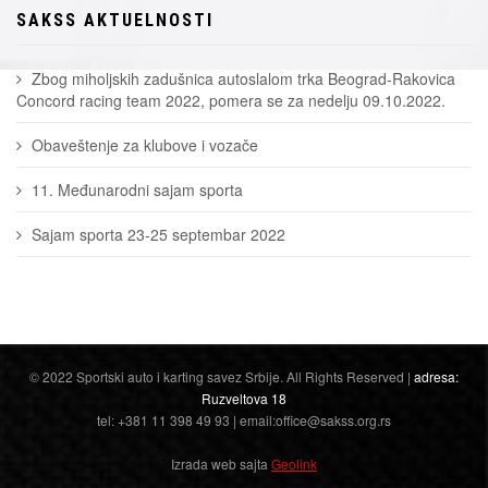
SAKSS AKTUELNOSTI
Zbog miholjskih zadušnica autoslalom trka Beograd-Rakovica
Concord racing team 2022, pomera se za nedelju 09.10.2022.
Obaveštenje za klubove i vozače
11. Međunarodni sajam sporta
Sajam sporta 23-25 septembar 2022
© 2022 Sportski auto i karting savez Srbije. All Rights Reserved |
adresa:
Ruzveltova 18
tel: +381 11 398 49 93 | email:office@sakss.org.rs
Izrada web sajta
Geolink