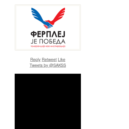
Reply
Retweet
Like
Tweets by @SAKSS