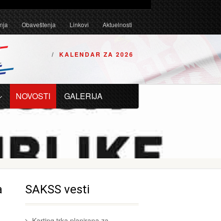
Tehničkim uslovima za karting vozila za 2026. godinu.
nja
Obaveštenja
Linkovi
Aktuelnosti
KALENDAR ZA 2026
NOVOSTI
GALERIJA
a
SAKSS vesti
Karting trka planirana za