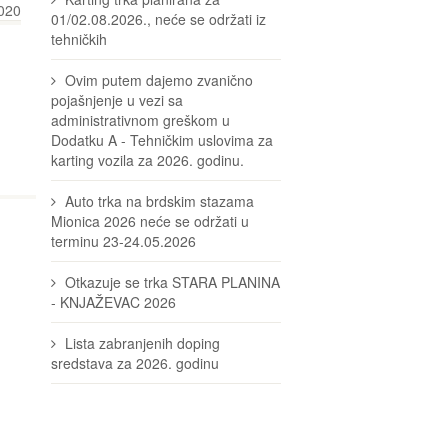
020
01/02.08.2026., neće se održati iz
tehničkih
Ovim putem dajemo zvanično
pojašnjenje u vezi sa
administrativnom greškom u
Dodatku A - Tehničkim uslovima za
karting vozila za 2026. godinu.
Auto trka na brdskim stazama
Mionica 2026 neće se održati u
terminu 23-24.05.2026
Otkazuje se trka STARA PLANINA
- KNJAŽEVAC 2026
Lista zabranjenih doping
sredstava za 2026. godinu