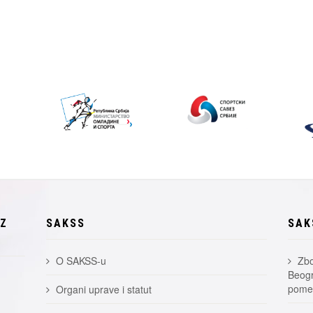
EZ
SAKSS
SAK
O SAKSS-u
Zbo
Beogr
pomer
Organi uprave i statut