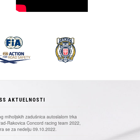
SS AKTUELNOSTI
g miholjskih zadušnica autoslalom trka
ad-Rakovica Concord racing team 2022,
a se za nedelju 09.10.2022.