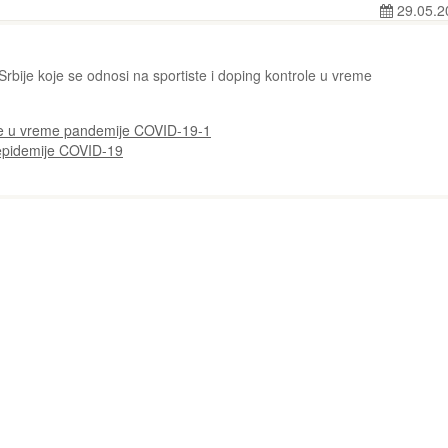
29.05.2
rbije koje se odnosi na sportiste i doping kontrole u vreme
ole u vreme pandemije COVID-19-1
epidemije COVID-19