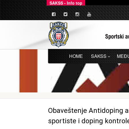
SAKSS - Info top
_
Ovim putem dajemo zv
HOME
SAKSS
MEĐ
Obaveštenje Antidoping ag
sportiste i doping kontro