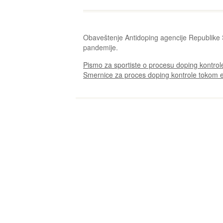
Obaveštenje Antidoping agencije Republike S
pandemije.
Pismo za sportiste o procesu doping kontr
Smernice za proces doping kontrole tokom 