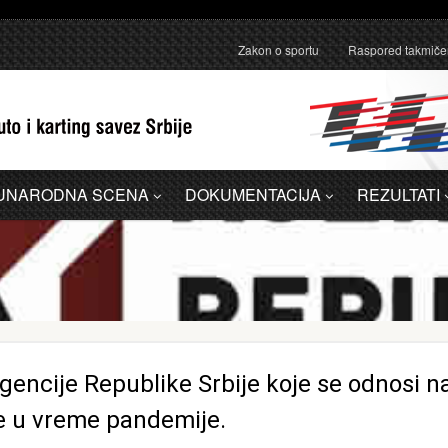
anično pojašnjenje u vezi sa administrativnom greškom u Dodatku A - 
Zakon o sportu
Raspored takmiče
UNARODNA SCENA
DOKUMENTACIJA
REZULTATI
encije Republike Srbije koje se odnosi n
le u vreme pandemije.