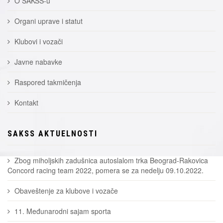
O SAKSS-u
Organi uprave i statut
Klubovi i vozači
Javne nabavke
Raspored takmičenja
Kontakt
SAKSS AKTUELNOSTI
Zbog miholjskih zadušnica autoslalom trka Beograd-Rakovica
Concord racing team 2022, pomera se za nedelju 09.10.2022.
Obaveštenje za klubove i vozače
11. Međunarodni sajam sporta