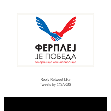
Reply
Retweet
Like
Tweets by @SAKSS