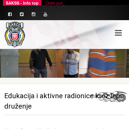
SAKSS - Info top
Ovim putem dajemo zvanično pojašnjenje u ve
Edukacija i aktivne radionice kroz lepo
druženje