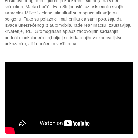
Posle uvodnog dela i gledanja konkretnih situacija na video
snimcima, Marko Lučić i Ivan Stojanović, uz asistenciju svojih
saradnica Milice i Jelene, simulirali su moguće situacije na
poligonu. Tako su polaznici imali priliku da sami pokušaju da
izvade unesrećenog iz automobila, rade reanimaciju, zaustavljaju
krvarenje, itd... Gromoglasan aplauz zadovoljnih sadašnjih i
budućih funkcionera najbolje je odslikao njihovo zadovoljstvo
prikazanim, ali i naučenim veštinama.