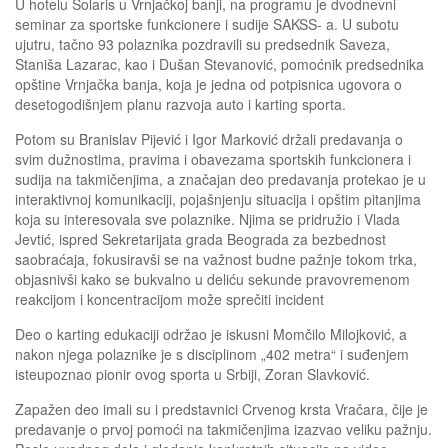
U hotelu Solaris u Vrnjačkoj banji, na programu je dvodnevni
seminar za sportske funkcionere i sudije SAKSS- a. U subotu
ujutru, tačno 93 polaznika pozdravili su predsednik Saveza,
Staniša Lazarac, kao i Dušan Stevanović, pomoćnik predsednika
opštine Vrnjačka banja, koja je jedna od potpisnica ugovora o
desetogodišnjem planu razvoja auto i karting sporta.
Potom su Branislav Pijević i Igor Marković držali predavanja o
svim dužnostima, pravima i obavezama sportskih funkcionera i
sudija na takmičenjima, a značajan deo predavanja protekao je u
interaktivnoj komunikaciji, pojašnjenju situacija i opštim pitanjima
koja su interesovala sve polaznike. Njima se pridružio i Vlada
Jevtić, ispred Sekretarijata grada Beograda za bezbednost
saobraćaja, fokusiravši se na važnost budne pažnje tokom trka,
objasnivši kako se bukvalno u deliću sekunde pravovremenom
reakcijom i koncentracijom može sprečiti incident
Deo o karting edukaciji održao je iskusni Momčilo Milojković, a
nakon njega polaznike je s disciplinom „402 metra“ i suđenjem
isteupoznao pionir ovog sporta u Srbiji, Zoran Slavković.
Zapažen deo imali su i predstavnici Crvenog krsta Vračara, čije je
predavanje o prvoj pomoći na takmičenjima izazvao veliku pažnju.