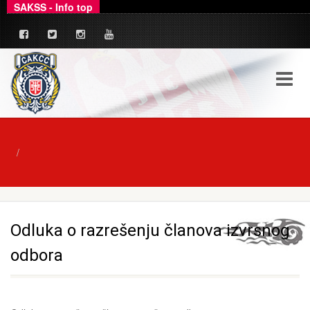
SAKSS - Info top
_
Ovim putem dajemo zvanično pojašnjenje u ve
Odluka o razrešenju članova izvrsnog
odbora