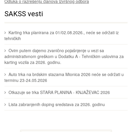
Odluka o razrešenju članova izvršnog odbora
SAKSS vesti
Karting trka planirana za 01/02.08.2026., neće se održati iz
tehničkih
Ovim putem dajemo zvanično pojašnjenje u vezi sa
administrativnom greškom u Dodatku A - Tehničkim uslovima za
karting vozila za 2026. godinu.
Auto trka na brdskim stazama Mionica 2026 neće se održati u
terminu 23-24.05.2026
Otkazuje se trka STARA PLANINA - KNJAŽEVAC 2026
Lista zabranjenih doping sredstava za 2026. godinu