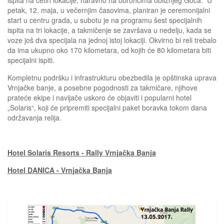
ispita na četiri lokacije, naravno na obroncima obližnjeg Goča. U
petak, 12. maja, u večernjim časovima, planiran je ceremonijalni
start u centru grada, u subotu je na programu šest specijalnih
ispita na tri lokacije, a takmičenje se završava u nedelju, kada se
voze još dva specijala na jednoj istoj lokaciji. Okvirno bi reli trebalo
da ima ukupno oko 170 kilometara, od kojih će 80 kilometara biti
specijalni ispiti.
Kompletnu podršku i infrastrukturu obezbedila je opštinska uprava
Vrnjačke banje, a posebne pogodnosti za takmičare, njihove
prateće ekipe i navijače uskoro će objaviti i popularni hotel
„Solaris“, koji će pripremiti specijalni paket boravka tokom dana
održavanja relija.
Hotel Solaris Resorts - Rally Vrnjačka Banja
Hotel DANICA - Vrnjačka Banja