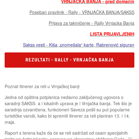
VRNJAČKA BANJA - grad domaćin
Poseban pravilnik - Rally - VRNJAČKA BANJA/SAKSS
Prijava za takmičenje - Rally Vrnjacka Banja
LISTA PRIJAVLJENIH
Sakss vesti - Kiša „promešala“ karte, Rabrenović siguran
REZULTATI - RALLY - VRNJAČKA BANJA
Poznat itinerer za reli u Vrnjačkoj banji
Jedna od opština potpisnica nedavno zaključenog ugovora o
saradnji SAKSS- a i lokalnih uprava je i Vrnjačka banja. Tek što je
saradnja ozvaničena, funkcioneri Saveza pošli su put popularne
turističke varoši, kako bi spremili itinerer za reli planiran 13. i 14.
maja.
Raport s terena kaže da će se reli sadržati od osam specijalnih