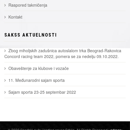
Raspored takmičenja
Kontakt
SAKSS AKTUELNOSTI
Zbog miholjskih zadušnica autoslalom trka Beograd-Rakovica
Concord racing team 2022, pomera se za nedelju 09.10.2022.
Obaveštenje za klubove i vozače
11. Međunarodni sajam sporta
Sajam sporta 23-25 septembar 2022
© 2022 Sportski auto i karting savez Srbije. All Rights Reserved |
adresa: