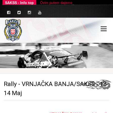
SAKSS - Info top
Ovim putem dajemo zvanično pojašnjenje u ve
_
Rally - VRNJAČKA BANJA/SAKSS - 13-
14 Maj