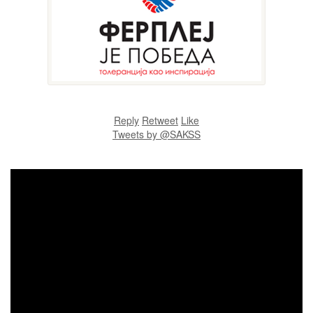
Reply
Retweet
Like
Tweets by @SAKSS