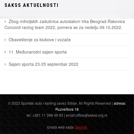
SAKSS AKTUELNOSTI
Zbog miholjskih zadušnica autoslalom trka Beograd-Rakovica
Concord racing team 2022, pomera se za nedelju 09.10.2022.
Obaveštenje za klubove i vozače
11. Međunarodni sajam sporta
Sajam sporta 23-25 septembar 2022
© 2022 Sportski auto i karting savez Srbije. All Rights Reserved |
adresa:
Ruzveltova 18
tel: +381 11 398 49 93 | email:office@sakss.org.rs
Izrada web sajta
Geolink