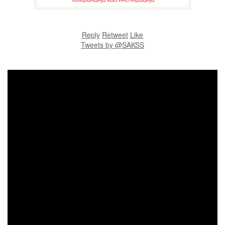
Reply
Retweet
Like
Tweets by @SAKSS