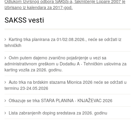
Odlukom Izvršnog odbora SAKSS-a, takmičenje Lopare 2007 je
izbrisano iz kalendara za 2017-god.
SAKSS vesti
Karting trka planirana za 01/02.08.2026., neće se održati iz
tehničkih
Ovim putem dajemo zvanično pojašnjenje u vezi sa
administrativnom greškom u Dodatku A - Tehničkim uslovima za
karting vozila za 2026. godinu.
Auto trka na brdskim stazama Mionica 2026 neće se održati u
terminu 23-24.05.2026
Otkazuje se trka STARA PLANINA - KNJAŽEVAC 2026
Lista zabranjenih doping sredstava za 2026. godinu