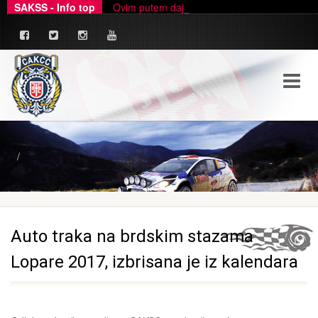
SAKSS - Info top
Ovim putem dajemo zvanično pojašnjenje u ve
_
Auto traka na brdskim stazama
Lopare 2017, izbrisana je iz kalendara